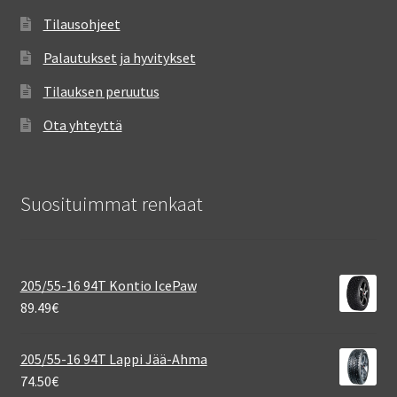
Tilausohjeet
Palautukset ja hyvitykset
Tilauksen peruutus
Ota yhteyttä
Suosituimmat renkaat
205/55-16 94T Kontio IcePaw
89.49
€
205/55-16 94T Lappi Jää-Ahma
74.50
€