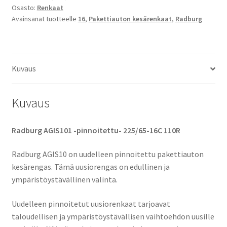
Osasto:
Renkaat
-
Avainsanat tuotteelle
16
,
Pakettiauton kesärenkaat
,
Radburg
pinnoitettu-
määrä
Kuvaus
Kuvaus
Radburg AGIS101 -pinnoitettu- 225/65-16C 110R
Radburg AGIS10 on uudelleen pinnoitettu pakettiauton
kesärengas. Tämä uusiorengas on edullinen ja
ympäristöystävällinen valinta.
Uudelleen pinnoitetut uusiorenkaat tarjoavat
taloudellisen ja ympäristöystävällisen vaihtoehdon uusille