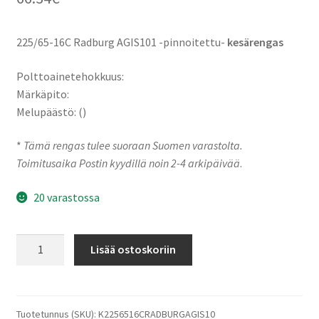
225/65-16C Radburg AGIS101 -pinnoitettu-
kesärengas
Polttoainetehokkuus:
Märkäpito:
Melupäästö: ()
*
Tämä rengas tulee suoraan Suomen varastolta.
Toimitusaika Postin kyydillä noin 2-4 arkipäivää
.
20 varastossa
225/65-
Lisää ostoskoriin
16C
110R
Radburg
AGIS101
Tuotetunnus (SKU):
K2256516CRADBURGAGIS10