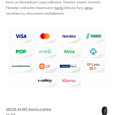
Kesä- ja talvirenkaat. Laaja valikoima. Toimitus ympäri Suomen.
Pikaohje renkaiden tilaamiseen
tästä
linkistä. Kysy
apua
tarvittaessa, neuvomme mielellämme.
205/55-16 94T Kontio IcePaw
89.49
€