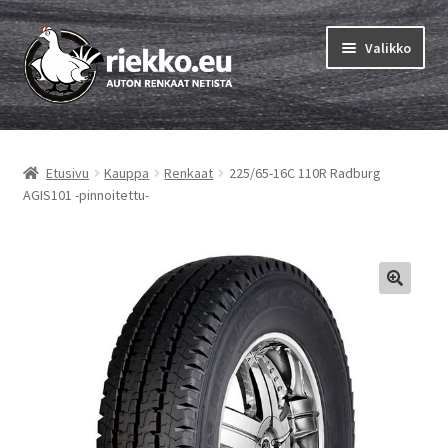
Siirry
Siirry
Valikko
navigointiin
sisältöön
Etusivu
Etusivu
Kauppa
Renkaat
225/65-16C 110R Radburg
Laajen
Vinkit & ohjeet
AGIS101 -pinnoitettu-
alemm
tason
Tilausohjeet
valikko
Laajen
Auton renkaat
alemm
tason
Rengastestit
valikko
Yhteys