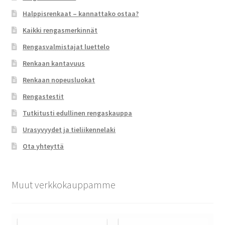
Halppisrenkaat – kannattako ostaa?
Kaikki rengasmerkinnät
Rengasvalmistajat luettelo
Renkaan kantavuus
Renkaan nopeusluokat
Rengastestit
Tutkitusti edullinen rengaskauppa
Urasyvyydet ja tieliikennelaki
Ota yhteyttä
Muut verkkokauppamme