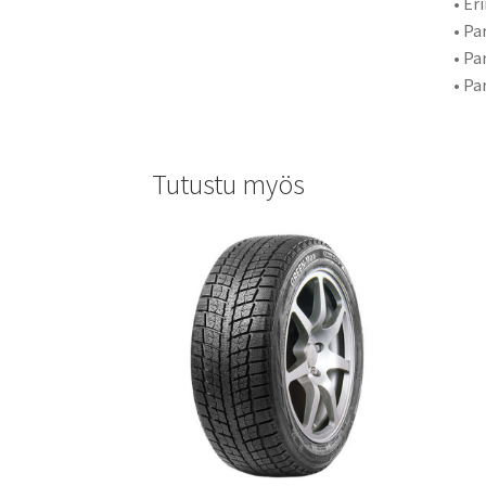
• Er
• Pa
• Pa
• Pa
Tutustu myös