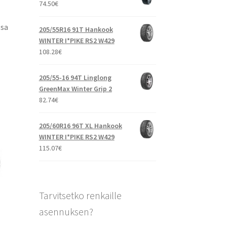
74.50
€
ssa
205/55R16 91T Hankook
WINTER I*PIKE RS2 W429
108.28
€
205/55-16 94T Linglong
GreenMax Winter Grip 2
82.74
€
205/60R16 96T XL Hankook
WINTER I*PIKE RS2 W429
115.07
€
Tarvitsetko renkaille
asennuksen?