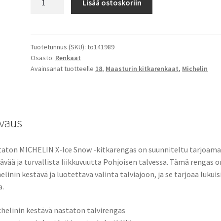
Lisää ostoskoriin
102H
XL
Michelin
X-
Tuotetunnus (SKU):
to141989
Osasto:
Renkaat
ice
Avainsanat tuotteelle
18
,
Maasturin kitkarenkaat
,
Michelin
Snow
määrä
vaus
aton MICHELIN X-Ice Snow -kitkarengas on suunniteltu tarjoam
ävää ja turvallista liikkuvuutta Pohjoisen talvessa. Tämä rengas o
elinin kestävä ja luotettava valinta talviajoon, ja se tarjoaa lukuis
a.
chelinin kestävä nastaton talvirengas