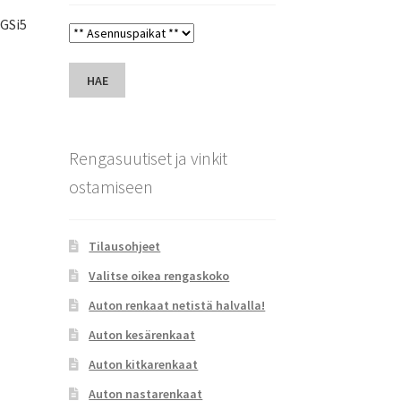
 GSi5
HAE
Rengasuutiset ja vinkit
ostamiseen
Tilausohjeet
Valitse oikea rengaskoko
Auton renkaat netistä halvalla!
Auton kesärenkaat
Auton kitkarenkaat
Auton nastarenkaat