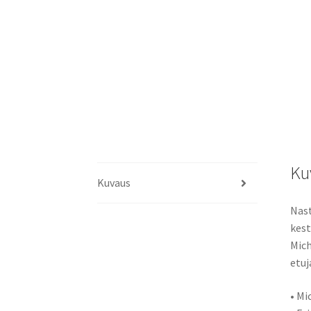
Ku
Kuvaus
Nast
kest
Mich
etuj
• Mi