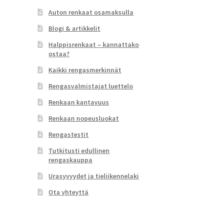
Auton renkaat osamaksulla
Blogi & artikkelit
Halppisrenkaat – kannattako
ostaa?
Kaikki rengasmerkinnät
Rengasvalmistajat luettelo
Renkaan kantavuus
Renkaan nopeusluokat
Rengastestit
Tutkitusti edullinen
rengaskauppa
Urasyvyydet ja tieliikennelaki
Ota yhteyttä