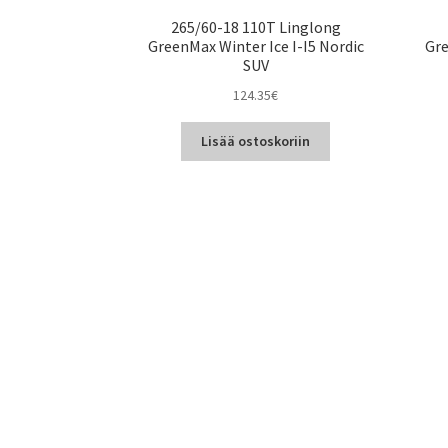
265/60-18 110T Linglong
GreenMax Winter Ice I-I5 Nordic
Gre
SUV
124.35
€
Lisää ostoskoriin