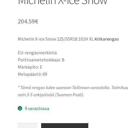
204.59
€
Michelin X-ice Snow 225/55R18 102H XL
Kitkarengas
EU-rengasmerkintä:
Polttoainetehokkuus: B
Märkäpito: E
Melupäästö: 69
* Tämä rengas tulee suoraan Tallinnan varastolta. Toimitu
noin 3-5 arkipäivää (Suomen Posti).
9 varastossa
225/55R18