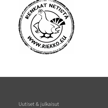
Uutiset & julkaisut