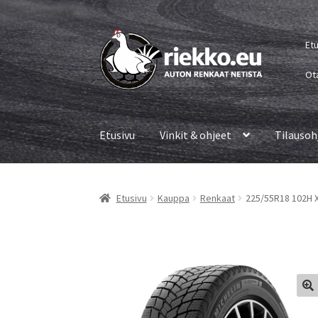
Siirry
Siirry
Et
navigointiin
sisältöön
Ot
Etusivu
Vinkit & ohjeet
Tilausoh
Etusivu
Kauppa
Renkaat
225/55R18 102H X