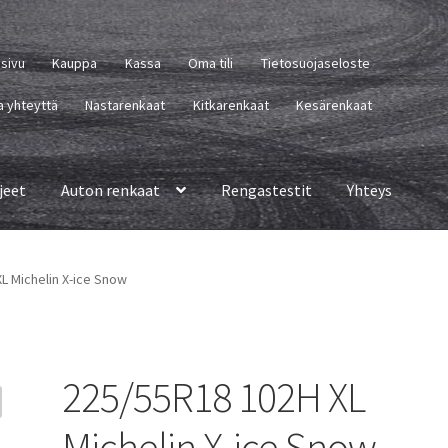
usivu
Kauppa
Kassa
Oma tili
Tietosuojaseloste
a yhteyttä
Nastarenkaat
Kitkarenkaat
Kesärenkaat
jeet
Auton renkaat
Rengastestit
Yhteys
L Michelin X-ice Snow
225/55R18 102H XL
Michelin X-ice Snow