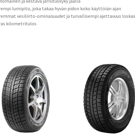
inomainen ja kestävä jarrutuskyky jäällä
rempi lumipito, joka takaa hyvän pidon koko käyttöiän ajan
remmat vesiliirto-ominaisuudet ja turvallisempi ajettavuus loska
ras kilometritulos