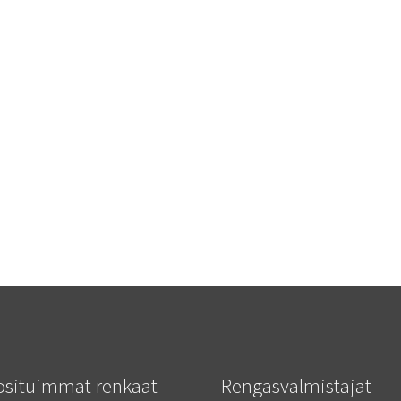
osituimmat renkaat
Rengasvalmistajat