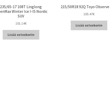
235/65-17 108T Linglong
215/50R18 92Q Toyo Observe
enMax Winter Ice I-I5 Nordic
165.47
€
SUV
101.14
€
Lisää ostoskoriin
Lisää ostoskoriin