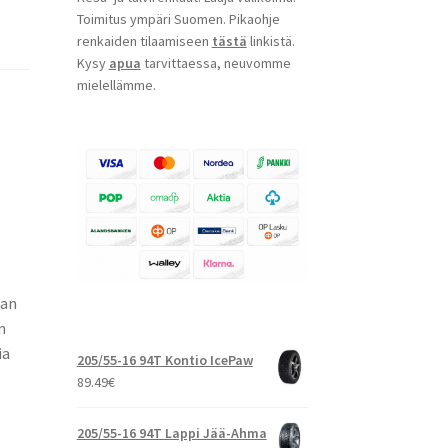
Toimitus ympäri Suomen. Pikaohje
renkaiden tilaamiseen
tästä
linkistä.
Kysy
apua
tarvittaessa, neuvomme
mielellämme.
aan
n
ia
205/55-16 94T Kontio IcePaw
89.49
€
205/55-16 94T Lappi Jää-Ahma