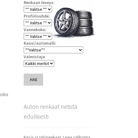
Renkaan leveys:
Profiilisuhde:
Vannekoko:
Kausi/automalli:
Valmistaja
HAE
saika
Auton renkaat netistä
edullisesti
Kesä- ja talvirenkaat. Laaja valikoima.