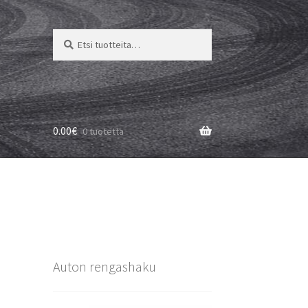
Etsi:
Haku
0.00
€
0 tuotetta
Auton rengashaku