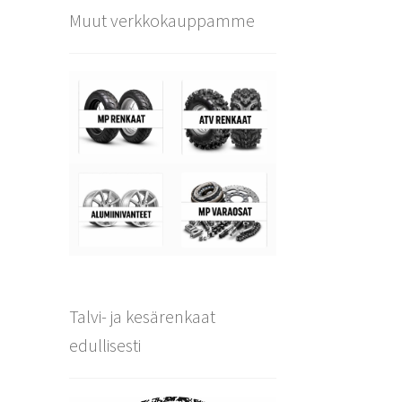
Muut verkkokauppamme
Talvi- ja kesärenkaat
edullisesti