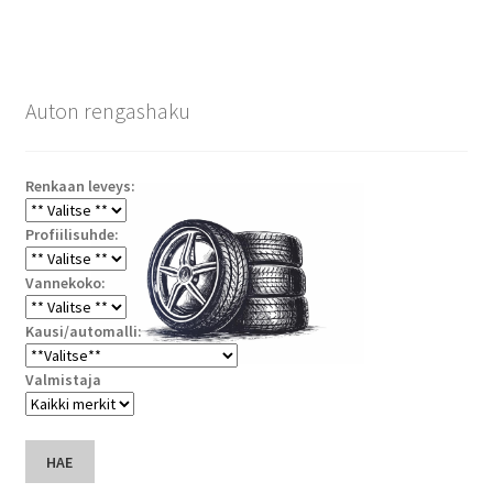
Auton rengashaku
Renkaan leveys:
Profiilisuhde:
Vannekoko:
Kausi/automalli:
Valmistaja
HAE