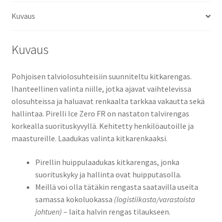
Kuvaus
Kuvaus
Pohjoisen talviolosuhteisiin suunniteltu kitkarengas.
Ihanteellinen valinta niille, jotka ajavat vaihtelevissa
olosuhteissa ja haluavat renkaalta tarkkaa vakautta sekä
hallintaa. Pirelli Ice Zero FR on nastaton talvirengas
korkealla suorituskyvyllä.
Kehitetty henkilöautoille ja
maastureille.
Laadukas valinta kitkarenkaaksi.
Pirellin huippulaadukas kitkarengas, jonka
suorituskyky ja hallinta ovat huipputasolla.
Meillä voi olla tätäkin rengasta saatavilla useita
samassa kokoluokassa
(logistiikasta/varastoista
johtuen)
– laita halvin rengas tilaukseen.