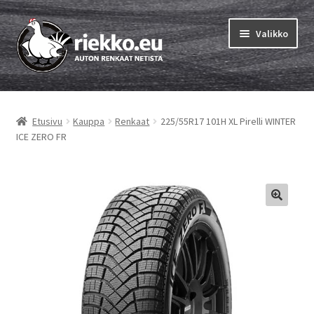
Siirry
Siirry
Valikko
navigointiin
sisältöön
Etusivu
Etusivu
Kauppa
Renkaat
225/55R17 101H XL Pirelli WINTER
Laajen
Vinkit & ohjeet
ICE ZERO FR
alemm
tason
Tilausohjeet
valikko
Laajen
Auton renkaat
alemm
tason
Rengastestit
valikko
Yhteys