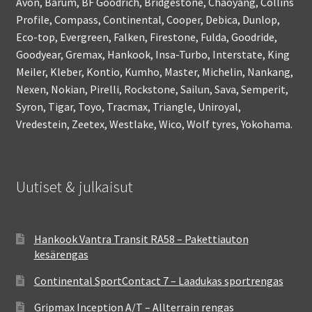
Avon, Barum, BF Goodrich, Bridgestone, Chaoyang, Collins
Profile, Compass, Continental, Cooper, Debica, Dunlop,
Eco-top, Evergreen, Falken, Firestone, Fulda, Goodride,
Goodyear, Gremax, Hankook, Insa-Turbo, Interstate, King
Meiler, Kleber, Kontio, Kumho, Master, Michelin, Nankang,
Nexen, Nokian, Pirelli, Rockstone, Sailun, Sava, Semperit,
Syron, Tigar, Toyo, Tracmax, Triangle, Uniroyal,
Vredestein, Zeetex, Westlake, Wico, Wolf tyres, Yokohama.
Uutiset & julkaisut
Hankook Vantra Transit RA58 – Pakettiauton
kesärengas
Continental SportContact 7 – Laadukas sportrengas
Gripmax Inception A/T – Allterrain rengas