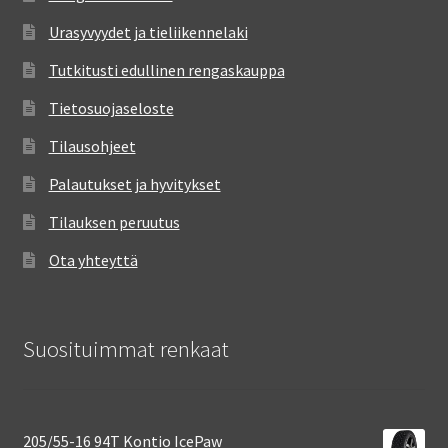
Urasyvyydet ja tieliikennelaki
Tutkitusti edullinen rengaskauppa
Tietosuojaseloste
Tilausohjeet
Palautukset ja hyvitykset
Tilauksen peruutus
Ota yhteyttä
Suosituimmat renkaat
205/55-16 94T Kontio IcePaw