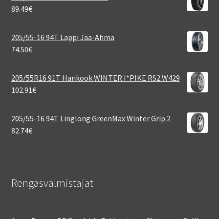
89.49
€
205/55-16 94T Lappi Jää-Ahma
74.50
€
205/55R16 91T Hankook WINTER I*PIKE RS2 W429
102.91
€
205/55-16 94T Linglong GreenMax Winter Grip 2
82.74
€
Rengasvalmistajat