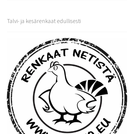
Talvi- ja kesärenkaat edullisesti