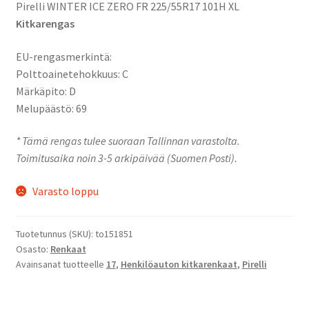
Pirelli WINTER ICE ZERO FR 225/55R17 101H XL
Kitkarengas
EU-rengasmerkintä:
Polttoainetehokkuus: C
Märkäpito: D
Melupäästö: 69
* Tämä rengas tulee suoraan Tallinnan varastolta.
Toimitusaika noin 3-5 arkipäivää (Suomen Posti).
Varasto loppu
Tuotetunnus (SKU):
to151851
Osasto:
Renkaat
Avainsanat tuotteelle
17
,
Henkilöauton kitkarenkaat
,
Pirelli