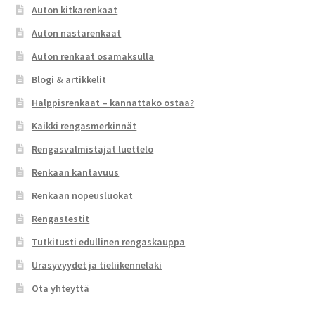
Auton kitkarenkaat
Auton nastarenkaat
Auton renkaat osamaksulla
Blogi & artikkelit
Halppisrenkaat – kannattako ostaa?
Kaikki rengasmerkinnät
Rengasvalmistajat luettelo
Renkaan kantavuus
Renkaan nopeusluokat
Rengastestit
Tutkitusti edullinen rengaskauppa
Urasyvyydet ja tieliikennelaki
Ota yhteyttä