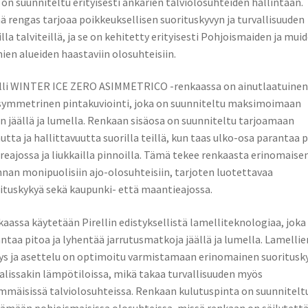
 on suunniteltu erityisesti ankarien talviolosuhteiden hallintaan.
 rengas tarjoaa poikkeuksellisen suorituskyvyn ja turvallisuuden
illa talviteillä, ja se on kehitetty erityisesti Pohjoismaiden ja mui
ien alueiden haastaviin olosuhteisiin.
lli WINTER ICE ZERO ASIMMETRICO -renkaassa on ainutlaatuinen
ymmetrinen pintakuviointi, joka on suunniteltu maksimoimaan
n jäällä ja lumella. Renkaan sisäosa on suunniteltu tarjoamaan
utta ja hallittavuutta suorilla teillä, kun taas ulko-osa parantaa 
reajossa ja liukkailla pinnoilla. Tämä tekee renkaasta erinomaise
nnan monipuolisiin ajo-olosuhteisiin, tarjoten luotettavaa
ituskykyä sekä kaupunki- että maantieajossa.
aassa käytetään Pirellin edistyksellistä lamelliteknologiaa, joka
ntaa pitoa ja lyhentää jarrutusmatkoja jäällä ja lumella. Lamellie
ys ja asettelu on optimoitu varmistamaan erinomainen suoritusk
lissakin lämpötiloissa, mikä takaa turvallisuuden myös
mmäisissä talviolosuhteissa. Renkaan kulutuspinta on suunnitelt
ämään pohjoismaisissa olosuhteissa, missä renkaan on säilytett