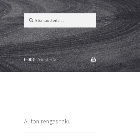
Etsi:
Haku
0.00
€
0 tuotetta
Auton rengashaku