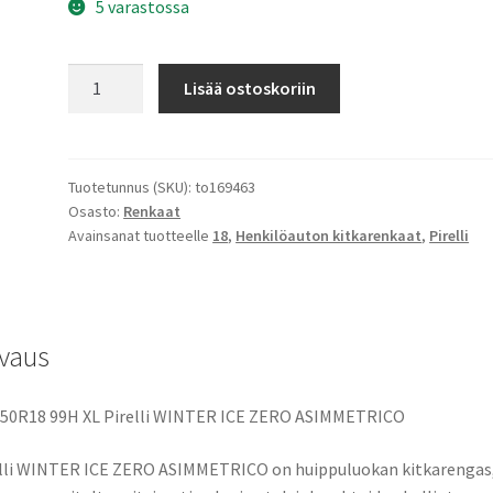
5 varastossa
225/50R18
Lisää ostoskoriin
99H
XL
Pirelli
WINTER
Tuotetunnus (SKU):
to169463
Osasto:
Renkaat
ICE
Avainsanat tuotteelle
18
,
Henkilöauton kitkarenkaat
,
Pirelli
ZERO
ASIMMETRICO
määrä
vaus
/50R18 99H XL Pirelli WINTER ICE ZERO ASIMMETRICO
lli WINTER ICE ZERO ASIMMETRICO on huippuluokan kitkarengas