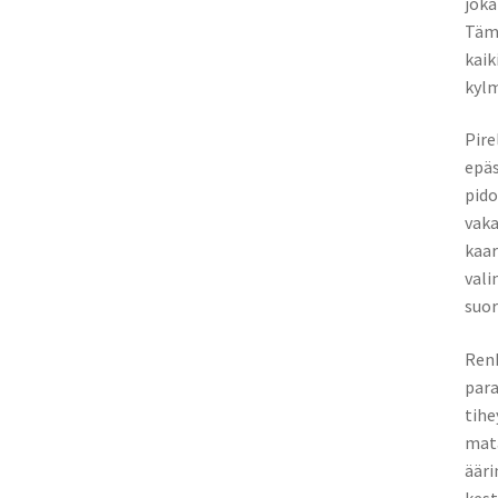
joka
Tämä
kaik
kylm
Pire
epäs
pido
vaka
kaar
vali
suor
Renk
para
tihe
mata
ääri
kest