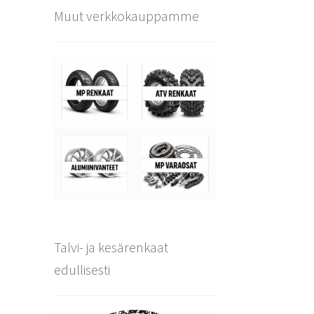
Muut verkkokauppamme
Talvi- ja kesärenkaat
edullisesti