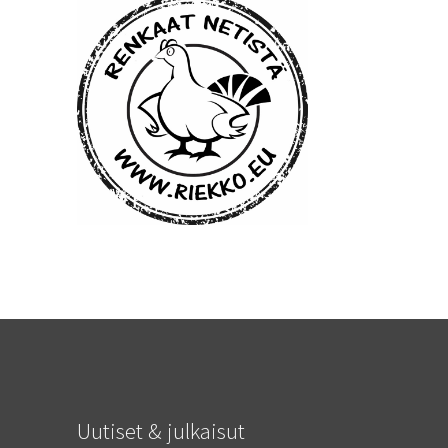
Uutiset & julkaisut