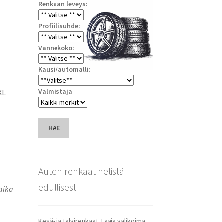
Renkaan leveys:
Profiilisuhde:
Vannekoko:
Kausi/automalli:
Valmistaja
XL
HAE
Auton renkaat netistä
edullisesti
saika
Kesä- ja talvirenkaat. Laaja valikoima.