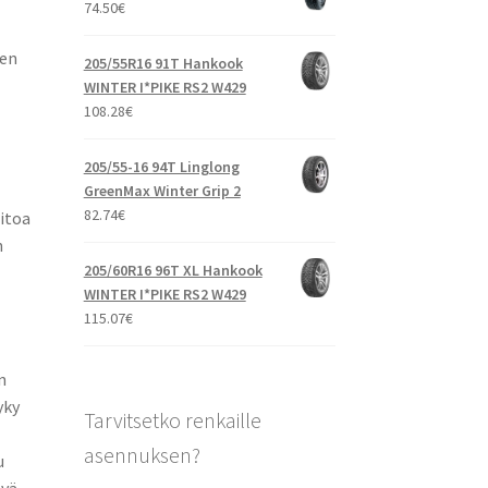
74.50
€
den
205/55R16 91T Hankook
WINTER I*PIKE RS2 W429
108.28
€
205/55-16 94T Linglong
GreenMax Winter Grip 2
82.74
€
pitoa
n
205/60R16 96T XL Hankook
WINTER I*PIKE RS2 W429
115.07
€
n
yky
Tarvitsetko renkaille
asennuksen?
u
ävä