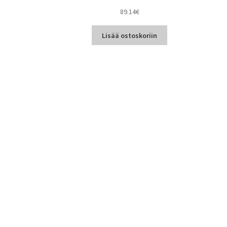
89.14
€
Lisää ostoskoriin