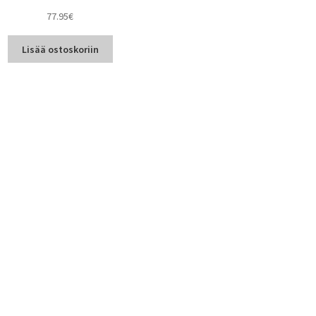
77.95
€
Lisää ostoskoriin