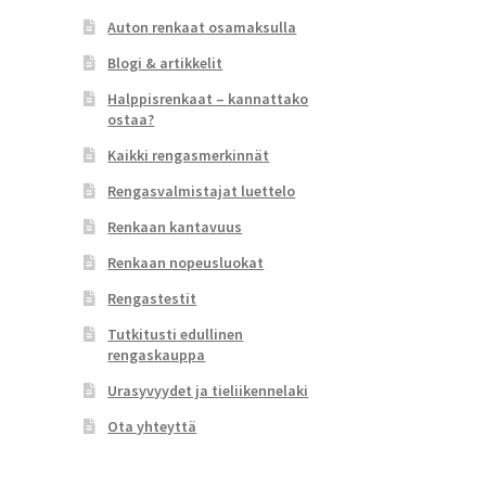
Auton renkaat osamaksulla
Blogi & artikkelit
Halppisrenkaat – kannattako
ostaa?
Kaikki rengasmerkinnät
Rengasvalmistajat luettelo
Renkaan kantavuus
Renkaan nopeusluokat
Rengastestit
Tutkitusti edullinen
rengaskauppa
Urasyvyydet ja tieliikennelaki
Ota yhteyttä