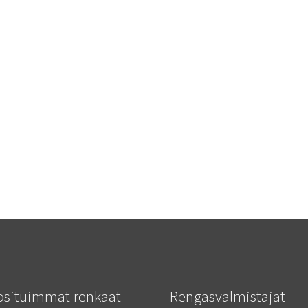
osituimmat renkaat
Rengasvalmistajat