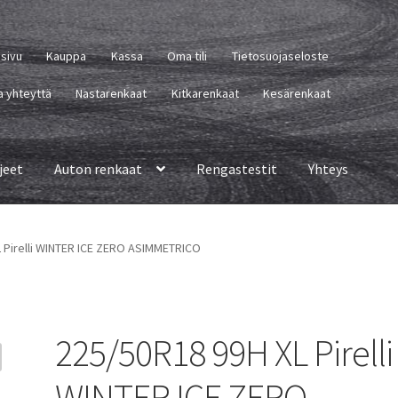
usivu
Kauppa
Kassa
Oma tili
Tietosuojaseloste
a yhteyttä
Nastarenkaat
Kitkarenkaat
Kesärenkaat
jeet
Auton renkaat
Rengastestit
Yhteys
 Pirelli WINTER ICE ZERO ASIMMETRICO
225/50R18 99H XL Pirelli
WINTER ICE ZERO