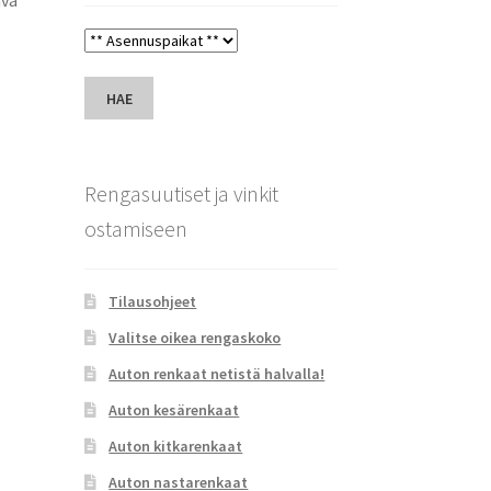
HAE
Rengasuutiset ja vinkit
ostamiseen
Tilausohjeet
Valitse oikea rengaskoko
Auton renkaat netistä halvalla!
Auton kesärenkaat
Auton kitkarenkaat
Auton nastarenkaat