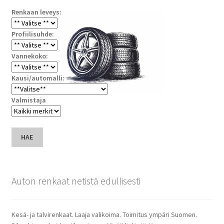
Renkaan leveys:
Profiilisuhde:
Vannekoko:
Kausi/automalli:
Valmistaja
HAE
Auton renkaat netistä edullisesti
Kesä- ja talvirenkaat. Laaja valikoima. Toimitus ympäri Suomen.