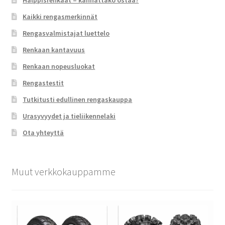
Halppisrenkaat – kannattako ostaa?
Kaikki rengasmerkinnät
Rengasvalmistajat luettelo
Renkaan kantavuus
Renkaan nopeusluokat
Rengastestit
Tutkitusti edullinen rengaskauppa
Urasyvyydet ja tieliikennelaki
Ota yhteyttä
Muut verkkokauppamme