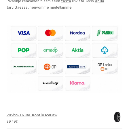
Pikaohje renkaiden tilaamiseen
tästä
linkistä. Kysy
apua
tarvittaessa, neuvomme mielellämme.
205/55-16 94T Kontio IcePaw
89.49
€