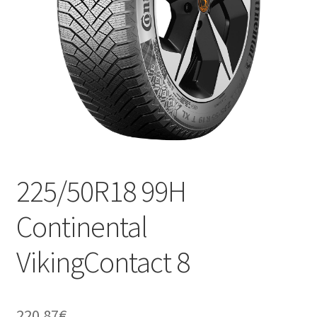
225/50R18 99H
Continental
VikingContact 8
220.87
€