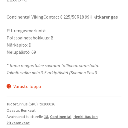
Continental VikingContact 8 225/50R18 99H
Kitkarengas
EU-rengasmerkintä:
Polttoainetehokkuus: B
Märkäpito: D
Melupäästö: 69
* Tämä rengas tulee suoraan Tallinnan varastolta.
Toimitusaika noin 3-5 arkipäivää (Suomen Posti).
Varasto loppu
Tuotetunnus (SKU):
to200036
Osasto:
Renkaat
Avainsanat tuotteelle
18
,
Continental
,
Henkilöauton
kitkarenkaat