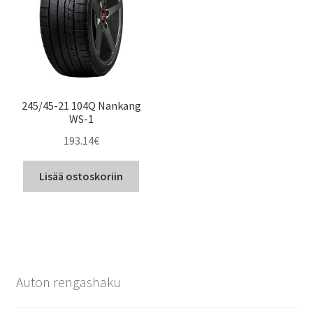
245/45-21 104Q Nankang
WS-1
193.14
€
Lisää ostoskoriin
Auton rengashaku