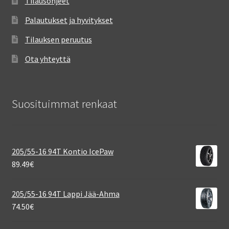
Tilausohjeet
Palautukset ja hyvitykset
Tilauksen peruutus
Ota yhteyttä
Suosituimmat renkaat
205/55-16 94T Kontio IcePaw
89.49
€
205/55-16 94T Lappi Jää-Ahma
74.50
€