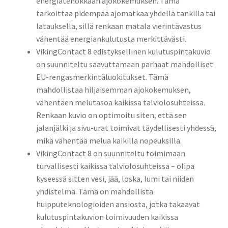
energiatehokkaan ajokokemuksen. Tämä
tarkoittaa pidempää ajomatkaa yhdellä tankilla tai
latauksella, sillä renkaan matala vierintävastus
vähentää energiankulutusta merkittävästi.
VikingContact 8 edistyksellinen kulutuspintakuvio
on suunniteltu saavuttamaan parhaat mahdolliset
EU-rengasmerkintäluokitukset. Tämä
mahdollistaa hiljaisemman ajokokemuksen,
vähentäen melutasoa kaikissa talviolosuhteissa.
Renkaan kuvio on optimoitu siten, että sen
jalanjälki ja sivu-urat toimivat täydellisesti yhdessä,
mikä vähentää melua kaikilla nopeuksilla.
VikingContact 8 on suunniteltu toimimaan
turvallisesti kaikissa talviolosuhteissa – olipa
kyseessä sitten vesi, jää, loska, lumi tai niiden
yhdistelmä. Tämä on mahdollista
huipputeknologioiden ansiosta, jotka takaavat
kulutuspintakuvion toimivuuden kaikissa