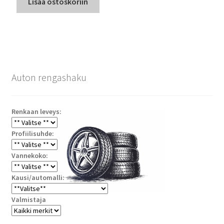
Lisää ostoskoriin
Auton rengashaku
Renkaan leveys:
Profiilisuhde:
Vannekoko:
Kausi/automalli:
Valmistaja