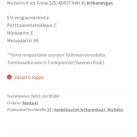
Michelin X-ice Snow 225/45R17 94H XL
Kitkarengas
EU-rengasmerkintä:
Polttoainetehokkuus: C
Märkäpito: E
Melupäästö: 69
* Tämä rengas tulee suoraan Tallinnan varastolta.
Toimitusaika noin 3-5 arkipäivää (Suomen Posti).
Varasto loppu
Tuotetunnus (SKU):
to195266
Osasto:
Renkaat
Avainsanat tuotteelle
17
,
Henkilöauton kitkarenkaat
,
Michelin