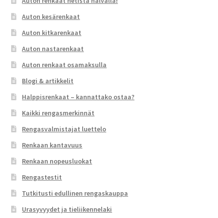
Auton renkaat netistä halvalla!
Auton kesärenkaat
Auton kitkarenkaat
Auton nastarenkaat
Auton renkaat osamaksulla
Blogi & artikkelit
Halppisrenkaat – kannattako ostaa?
Kaikki rengasmerkinnät
Rengasvalmistajat luettelo
Renkaan kantavuus
Renkaan nopeusluokat
Rengastestit
Tutkitusti edullinen rengaskauppa
Urasyvyydet ja tieliikennelaki