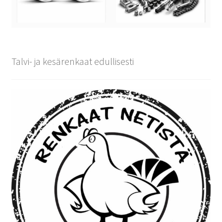
Talvi- ja kesärenkaat edullisesti