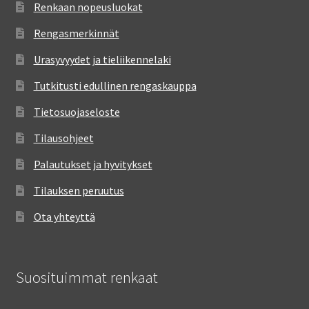
Renkaan nopeusluokat
Rengasmerkinnät
Urasyvyydet ja tieliikennelaki
Tutkitusti edullinen rengaskauppa
Tietosuojaseloste
Tilausohjeet
Palautukset ja hyvitykset
Tilauksen peruutus
Ota yhteyttä
Suosituimmat renkaat