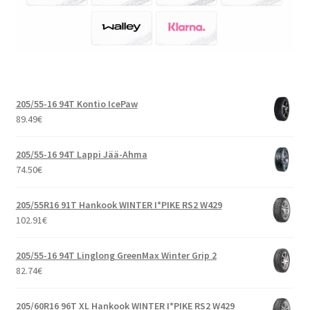
205/55-16 94T Kontio IcePaw
89.49
€
205/55-16 94T Lappi Jää-Ahma
74.50
€
205/55R16 91T Hankook WINTER I*PIKE RS2 W429
102.91
€
205/55-16 94T Linglong GreenMax Winter Grip 2
82.74
€
205/60R16 96T XL Hankook WINTER I*PIKE RS2 W429