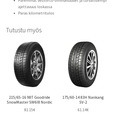
Paremmat vesiliirto-ominaisuudet ja turvallisempi
ajettavuus loskassa
Paras kilometritulos
Tutustu myös
215/65-16 98T Goodride
175/60-14 83H Nankang
SnowMaster SW6I8 Nordic
SV-2
81.15
€
61.14
€