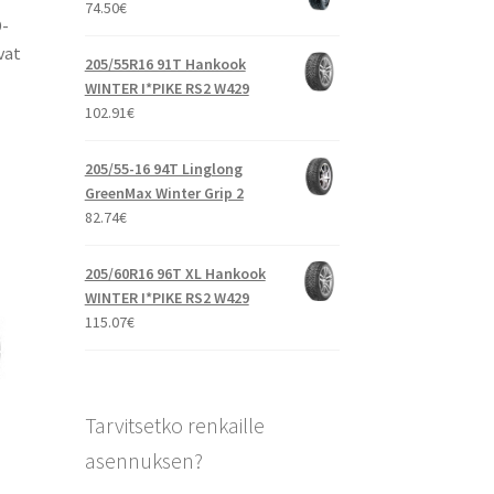
74.50
€
D-
vat
205/55R16 91T Hankook
WINTER I*PIKE RS2 W429
102.91
€
205/55-16 94T Linglong
GreenMax Winter Grip 2
82.74
€
205/60R16 96T XL Hankook
WINTER I*PIKE RS2 W429
115.07
€
Tarvitsetko renkaille
asennuksen?