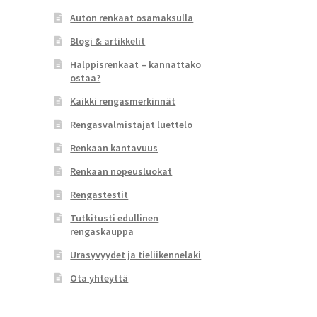
Auton renkaat osamaksulla
Blogi & artikkelit
Halppisrenkaat – kannattako
ostaa?
Kaikki rengasmerkinnät
Rengasvalmistajat luettelo
Renkaan kantavuus
Renkaan nopeusluokat
Rengastestit
Tutkitusti edullinen
rengaskauppa
Urasyvyydet ja tieliikennelaki
Ota yhteyttä