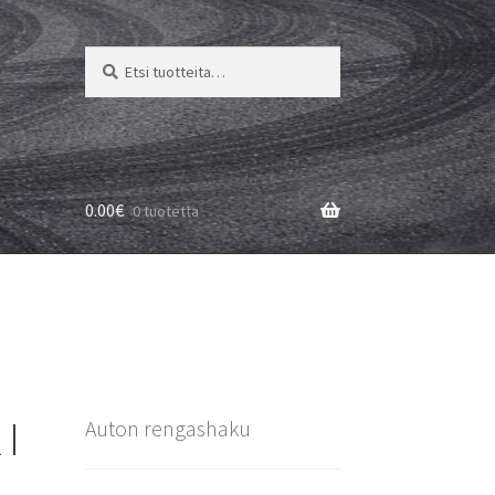
Etsi:
Haku
0.00
€
0 tuotetta
I
Auton rengashaku