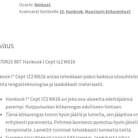
Osasto:
Renkaat
Avainsanat tuotteelle
15
,
Hankook
,
Maasturin kitkarenkaat
vaus
70R15 98T Hankook I Cept Iz2 W616
ook I* Cept IZ2 W616 antaa tehokkaan pidon kaikissa olosuhteiss
nta rengasteknologiaa ja laadukkaat materiaalit.
Hankook I* Cept IZ2 W616 on joka osa-alueelta edeltäjäänsä
parempi. Huippuluokan kitkarengas edulliseen hintaan.
Tämä kitkarengas toimii hyvin jäällä ja lumella, sen jääpitoa o
erityisesti parannettu. Pehmeä kumiseos pureutuu hyvin jäisel
tienpinnalle. Lamellit toimivat tehokkaasti lumisella tiellä.
Suomen olosuhteisiin sopiva kitkarengas, laadukasta pitoa