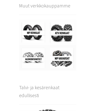
Muut verkkokauppamme
Talvi- ja kesärenkaat
edullisesti