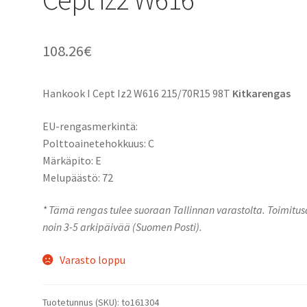
108.26
€
Hankook I Cept Iz2 W616 215/70R15 98T
Kitkarengas
EU-rengasmerkintä:
Polttoainetehokkuus: C
Märkäpito: E
Melupäästö: 72
* Tämä rengas tulee suoraan Tallinnan varastolta. Toimitu
noin 3-5 arkipäivää (Suomen Posti).
Varasto loppu
Tuotetunnus (SKU):
to161304