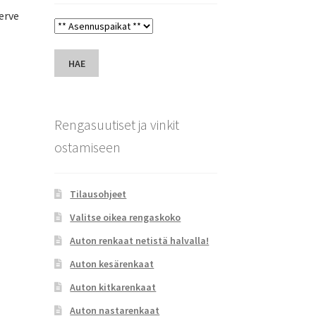
erve
HAE
Rengasuutiset ja vinkit
ostamiseen
Tilausohjeet
Valitse oikea rengaskoko
Auton renkaat netistä halvalla!
Auton kesärenkaat
Auton kitkarenkaat
Auton nastarenkaat