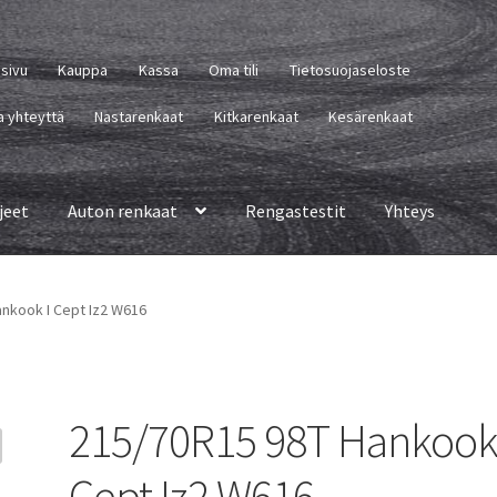
usivu
Kauppa
Kassa
Oma tili
Tietosuojaseloste
a yhteyttä
Nastarenkaat
Kitkarenkaat
Kesärenkaat
jeet
Auton renkaat
Rengastestit
Yhteys
nkook I Cept Iz2 W616
215/70R15 98T Hankook 
Cept Iz2 W616