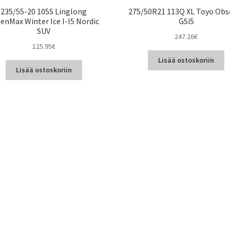
235/55-20 105S Linglong
275/50R21 113Q XL Toyo Obs
enMax Winter Ice I-I5 Nordic
GSi5
SUV
247.26
€
125.95
€
Lisää ostoskoriin
Lisää ostoskoriin