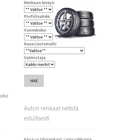
Renkaan leveys:
Profiilisuhde:
Vannekoko:
Kausi/automalli:
Valmistaja
HAE
saika
Auton renkaat netistä
edullisesti
Kesä- ja talvirenkaat. Laaja valikoima.