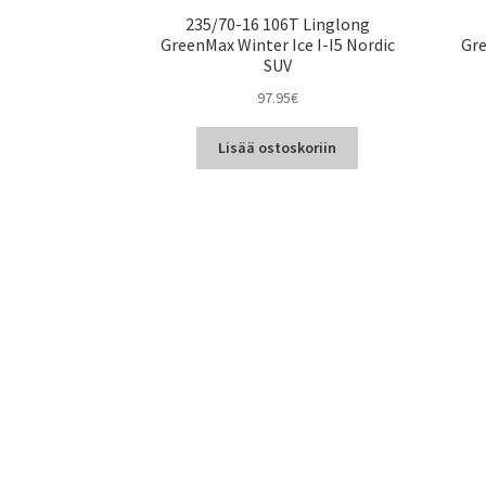
235/70-16 106T Linglong
GreenMax Winter Ice I-I5 Nordic
Gre
SUV
97.95
€
Lisää ostoskoriin