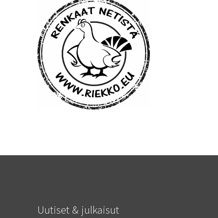
Uutiset & julkaisut