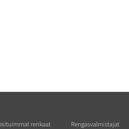
osituimmat renkaat
Rengasvalmistajat