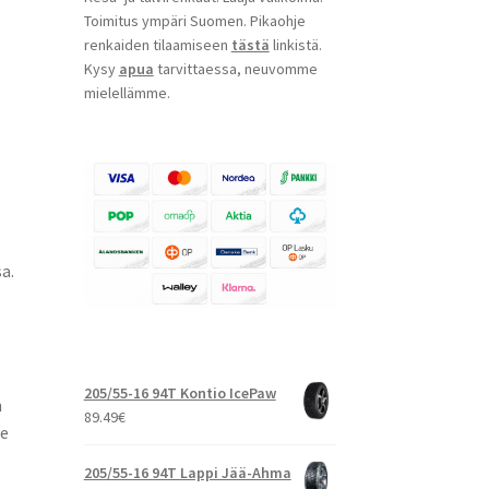
Toimitus ympäri Suomen. Pikaohje
renkaiden tilaamiseen
tästä
linkistä.
Kysy
apua
tarvittaessa, neuvomme
mielellämme.
a.
205/55-16 94T Kontio IcePaw
n
89.49
€
le
205/55-16 94T Lappi Jää-Ahma