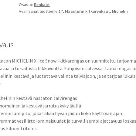
Osasto:
Renkaat
Avainsanat tuotteelle
17
,
Maasturin kitkarenkaat
,
Michelin
vaus
aton MICHELIN X-Ice Snow -kitkarengas on suunniteltu tarjoam
ävää ja turvallista liikkuvuutta Pohjoisen talvessa. Tämä rengas o
elinin kestävä ja luotettava valinta talviajoon, ja se tarjoaa lukuis
a.
chelinin kestävä nastaton talvirengas
inomainen ja kestävä jarrutuskyky jäällä
rempi lumipito, joka takaa hyvän pidon koko käyttöiän ajan
remmat vesiliirto-ominaisuudet ja turvallisempi ajettavuus loska
ras kilometritulos