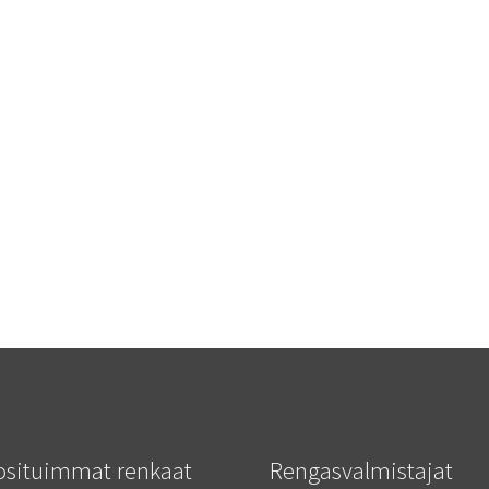
osituimmat renkaat
Rengasvalmistajat