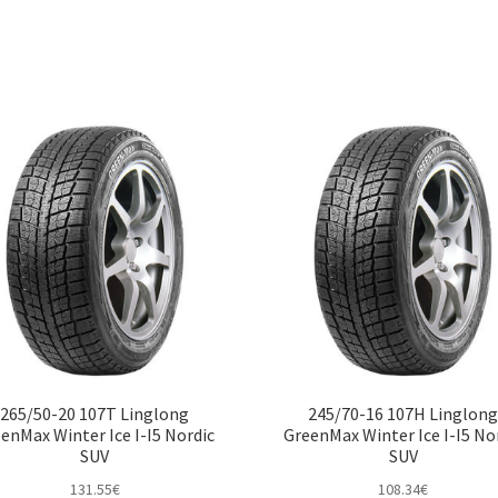
265/50-20 107T Linglong
245/70-16 107H Linglon
enMax Winter Ice I-I5 Nordic
GreenMax Winter Ice I-I5 No
SUV
SUV
131.55
€
108.34
€