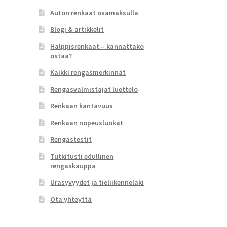
Auton renkaat osamaksulla
Blogi & artikkelit
Halppisrenkaat – kannattako
ostaa?
Kaikki rengasmerkinnät
Rengasvalmistajat luettelo
Renkaan kantavuus
Renkaan nopeusluokat
Rengastestit
Tutkitusti edullinen
rengaskauppa
Urasyvyydet ja tieliikennelaki
Ota yhteyttä