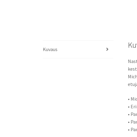
Ku
Kuvaus
Nast
kest
Mich
etuj
• Mi
• Er
• Pa
• Pa
• Pa