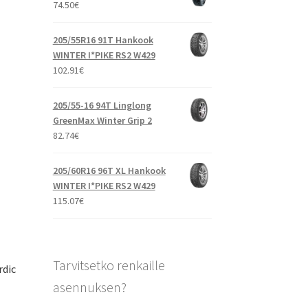
74.50
€
205/55R16 91T Hankook
WINTER I*PIKE RS2 W429
102.91
€
205/55-16 94T Linglong
GreenMax Winter Grip 2
82.74
€
205/60R16 96T XL Hankook
WINTER I*PIKE RS2 W429
115.07
€
g
Tarvitsetko renkaille
rdic
asennuksen?