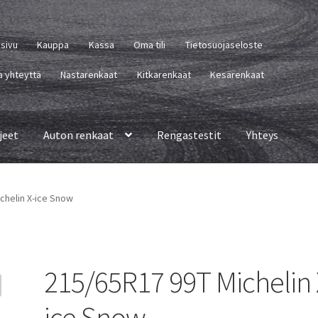
usivu
Kauppa
Kassa
Oma tili
Tietosuojaseloste
a yhteyttä
Nastarenkaat
Kitkarenkaat
Kesärenkaat
jeet
Auton renkaat
Rengastestit
Yhteys
chelin X-ice Snow
215/65R17 99T Michelin 
ice Snow