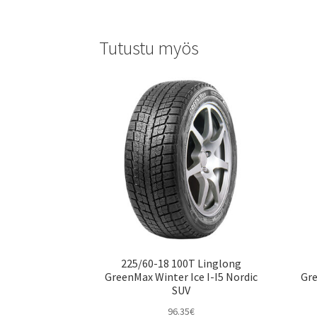
Tutustu myös
225/60-18 100T Linglong
GreenMax Winter Ice I-I5 Nordic
Gre
SUV
96.35
€