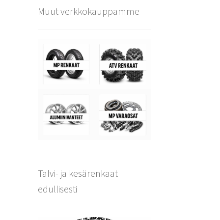
Muut verkkokauppamme
Talvi- ja kesärenkaat
edullisesti