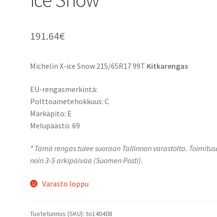
191.64
€
Michelin X-ice Snow 215/65R17 99T
Kitkarengas
EU-rengasmerkintä:
Polttoainetehokkuus: C
Märkäpito: E
Melupäästö: 69
* Tämä rengas tulee suoraan Tallinnan varastolta. Toimitu
noin 3-5 arkipäivää (Suomen Posti).
Varasto loppu
Tuotetunnus (SKU):
to140408