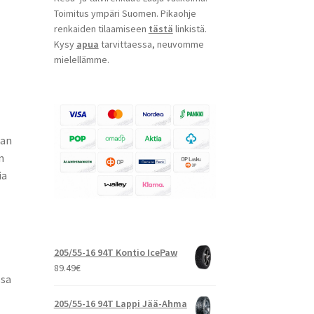
Toimitus ympäri Suomen. Pikaohje
renkaiden tilaamiseen
tästä
linkistä.
Kysy
apua
tarvittaessa, neuvomme
mielellämme.
aan
n
ia
205/55-16 94T Kontio IcePaw
89.49
€
ssa
205/55-16 94T Lappi Jää-Ahma