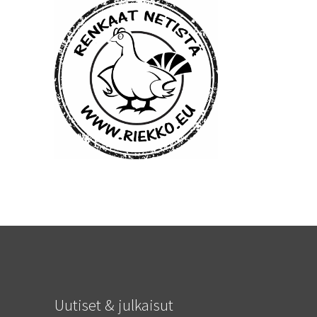
Uutiset & julkaisut