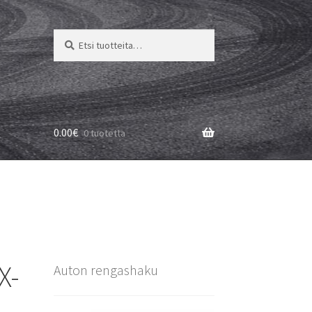
Etsi:
Haku
0.00
€
0 tuotetta
X-
Auton rengashaku