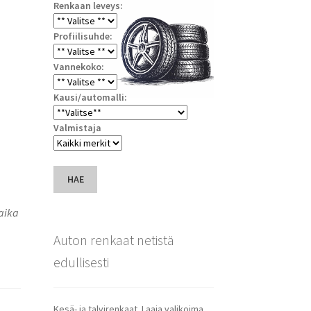
Renkaan leveys:
Profiilisuhde:
Vannekoko:
Kausi/automalli:
Valmistaja
HAE
saika
Auton renkaat netistä
edullisesti
Kesä- ja talvirenkaat. Laaja valikoima.