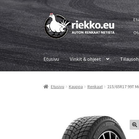
Siirry
Siirry
Et
navigointiin
sisältöön
Ot
Etusivu
Vinkit & ohjeet
Tilausoh
Etusivu
Kauppa
Renkaat
215/65R17 99T Mi