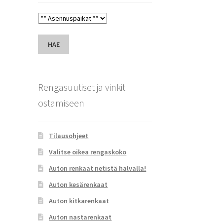
HAE
Rengasuutiset ja vinkit
ostamiseen
Tilausohjeet
Valitse oikea rengaskoko
Auton renkaat netistä halvalla!
Auton kesärenkaat
Auton kitkarenkaat
Auton nastarenkaat