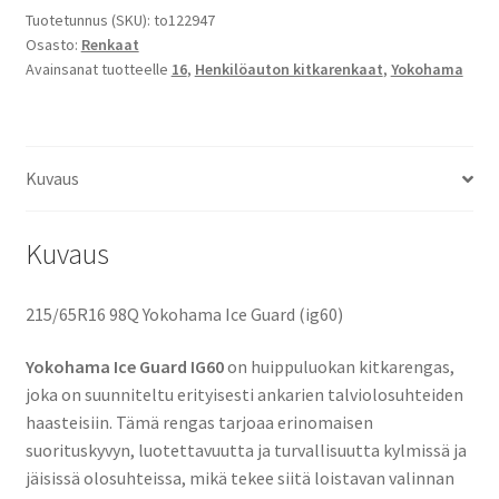
Guard
Tuotetunnus (SKU):
to122947
Osasto:
Renkaat
(ig60)
Avainsanat tuotteelle
16
,
Henkilöauton kitkarenkaat
,
Yokohama
määrä
Kuvaus
Kuvaus
215/65R16 98Q Yokohama Ice Guard (ig60)
Yokohama Ice Guard IG60
on huippuluokan kitkarengas,
joka on suunniteltu erityisesti ankarien talviolosuhteiden
haasteisiin. Tämä rengas tarjoaa erinomaisen
suorituskyvyn, luotettavuutta ja turvallisuutta kylmissä ja
jäisissä olosuhteissa, mikä tekee siitä loistavan valinnan