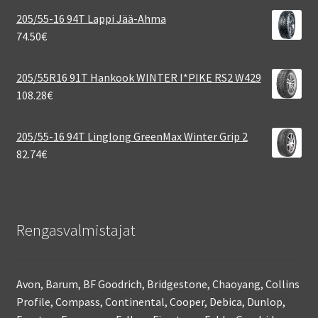
205/55-16 94T Lappi Jää-Ahma
74.50
€
205/55R16 91T Hankook WINTER I*PIKE RS2 W429
108.28
€
205/55-16 94T Linglong GreenMax Winter Grip 2
82.74
€
Rengasvalmistajat
Avon, Barum, BF Goodrich, Bridgestone, Chaoyang, Collins
Profile, Compass, Continental, Cooper, Debica, Dunlop,