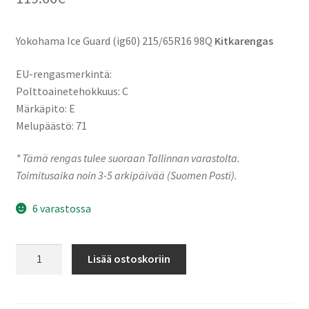
Yokohama Ice Guard (ig60) 215/65R16 98Q
Kitkarengas
EU-rengasmerkintä:
Polttoainetehokkuus: C
Märkäpito: E
Melupäästö: 71
* Tämä rengas tulee suoraan Tallinnan varastolta.
Toimitusaika noin 3-5 arkipäivää (Suomen Posti).
6 varastossa
215/65R16
Lisää ostoskoriin
98Q
Yokohama
Ice