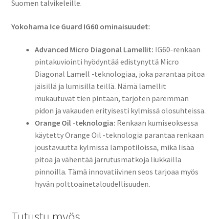
Suomen talvikeleille.
Yokohama Ice Guard IG60 ominaisuudet:
Advanced Micro Diagonal Lamellit:
IG60-renkaan
pintakuviointi hyödyntää edistynyttä Micro
Diagonal Lamell -teknologiaa, joka parantaa pitoa
jäisillä ja lumisilla teillä. Nämä lamellit
mukautuvat tien pintaan, tarjoten paremman
pidon ja vakauden erityisesti kylmissä olosuhteissa.
Orange Oil -teknologia:
Renkaan kumiseoksessa
käytetty Orange Oil -teknologia parantaa renkaan
joustavuutta kylmissä lämpötiloissa, mikä lisää
pitoa ja vähentää jarrutusmatkoja liukkailla
pinnoilla. Tämä innovatiivinen seos tarjoaa myös
hyvän polttoainetaloudellisuuden.
Tutustu myös