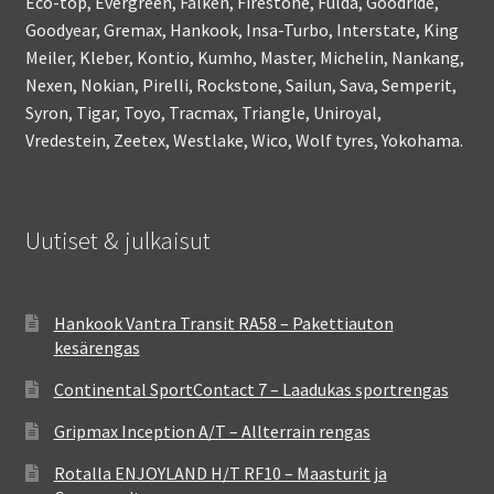
Eco-top, Evergreen, Falken, Firestone, Fulda, Goodride,
Goodyear, Gremax, Hankook, Insa-Turbo, Interstate, King
Meiler, Kleber, Kontio, Kumho, Master, Michelin, Nankang,
Nexen, Nokian, Pirelli, Rockstone, Sailun, Sava, Semperit,
Syron, Tigar, Toyo, Tracmax, Triangle, Uniroyal,
Vredestein, Zeetex, Westlake, Wico, Wolf tyres, Yokohama.
Uutiset & julkaisut
Hankook Vantra Transit RA58 – Pakettiauton
kesärengas
Continental SportContact 7 – Laadukas sportrengas
Gripmax Inception A/T – Allterrain rengas
Rotalla ENJOYLAND H/T RF10 – Maasturit ja