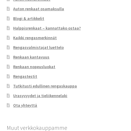
Auton renkaat osamaksulla
Blogi & artikkelit
Halppisrenkaat – kannattako ostaa?
Kaikki rengasmerkinnät
Rengasvalmistajat luettelo
Renkaan kantavuus
Renkaan nopeusluokat
Rengastestit
Tutkitusti edullinen rengaskauppa
Urasyvyydet ja tieliikennelaki
Ota yhteyttä
Muut verkkokauppamme