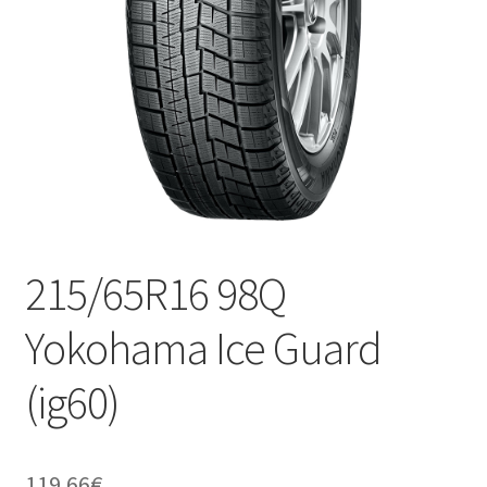
215/65R16 98Q
Yokohama Ice Guard
(ig60)
119.66
€