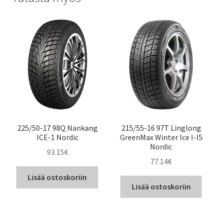
225/50-17 98Q Nankang
215/55-16 97T Linglong
ICE-1 Nordic
GreenMax Winter Ice I-I5
Nordic
93.15
€
77.14
€
Lisää ostoskoriin
Lisää ostoskoriin