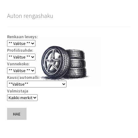
Auton rengashaku
Renkaan leveys:
Profiilisuhde:
Vannekoko:
Kausi/automalli:
Valmistaja
HAE