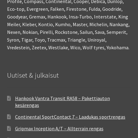
Profile, Compass, Continental, Cooper, Debica, Dunlop,
Eco-top, Evergreen, Falken, Firestone, Fulda, Goodride,
Goodyear, Gremax, Hankook, Insa-Turbo, Interstate, King
Meiler, Kleber, Kontio, Kumho, Master, Michelin, Nankang,
Nexen, Nokian, Pirelli, Rockstone, Sailun, Sava, Semperit,
Syron, Tigar, Toyo, Tracmax, Triangle, Uniroyal,
Vredestein, Zeetex, Westlake, Wico, Wolf tyres, Yokohama.
Uutiset & julkaisut
Hankook Vantra Transit RA58 – Pakettiauton
kesärengas
Continental SportContact 7 – Laadukas sportrengas
Gripmax Inception A/T – Allterrain rengas