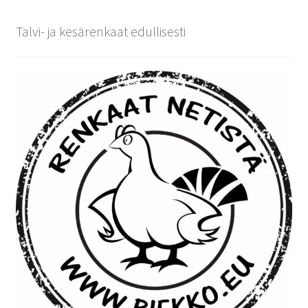
Talvi- ja kesärenkaat edullisesti