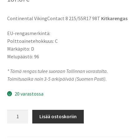
Continental VikingContact 8 215/55R17 98T
Kitkarengas
EU-rengasmerkintä:
Polttoainetehokkuus: C
Märkäpito: D
Melupäästö: 96
* Tämä rengas tulee suoraan Tallinnan varastolta.
Toimitusaika noin 3-5 arkipäivää (Suomen Posti).
20 varastossa
215/55R17
Lisää ostoskoriin
98T
Continental
VikingContact