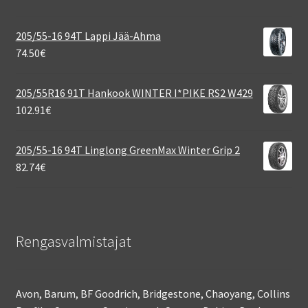
205/55-16 94T Lappi Jää-Ahma
74.50
€
205/55R16 91T Hankook WINTER I*PIKE RS2 W429
102.91
€
205/55-16 94T Linglong GreenMax Winter Grip 2
82.74
€
Rengasvalmistajat
Avon, Barum, BF Goodrich, Bridgestone, Chaoyang, Collins