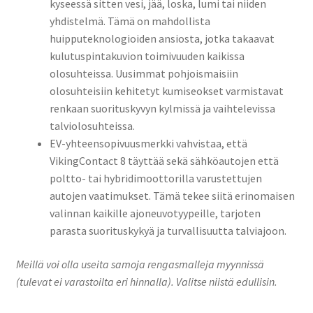
kyseessä sitten vesi, jää, loska, lumi tai niiden
yhdistelmä. Tämä on mahdollista
huipputeknologioiden ansiosta, jotka takaavat
kulutuspintakuvion toimivuuden kaikissa
olosuhteissa. Uusimmat pohjoismaisiin
olosuhteisiin kehitetyt kumiseokset varmistavat
renkaan suorituskyvyn kylmissä ja vaihtelevissa
talviolosuhteissa.
EV-yhteensopivuusmerkki vahvistaa, että
VikingContact 8 täyttää sekä sähköautojen että
poltto- tai hybridimoottorilla varustettujen
autojen vaatimukset. Tämä tekee siitä erinomaisen
valinnan kaikille ajoneuvotyypeille, tarjoten
parasta suorituskykyä ja turvallisuutta talviajoon.
Meillä voi olla useita samoja rengasmalleja myynnissä
(tulevat ei varastoilta eri hinnalla). Valitse niistä edullisin.