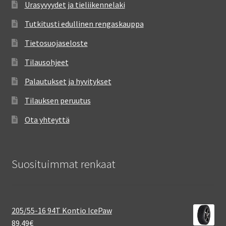
Urasyvyydet ja tieliikennelaki
Tutkitusti edullinen rengaskauppa
Tietosuojaseloste
Tilausohjeet
Palautukset ja hyvitykset
Tilauksen peruutus
Ota yhteyttä
Suosituimmat renkaat
205/55-16 94T Kontio IcePaw
89.49
€