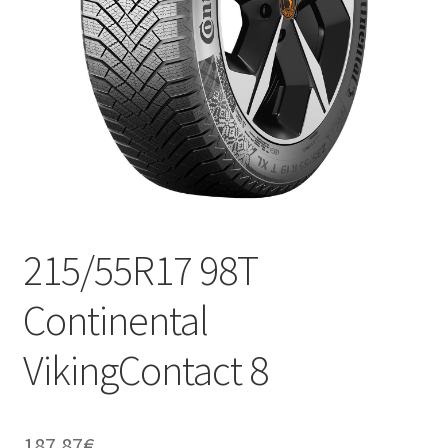
215/55R17 98T
Continental
VikingContact 8
187.87
€