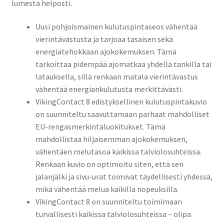
lumesta helposti.
Uusi pohjoismainen kulutuspintaseos vähentää
vierintävastusta ja tarjoaa tasaisen sekä
energiatehokkaan ajokokemuksen. Tämä
tarkoittaa pidempää ajomatkaa yhdellä tankilla tai
latauksella, sillä renkaan matala vierintävastus
vähentää energiankulutusta merkittävästi.
VikingContact 8 edistyksellinen kulutuspintakuvio
on suunniteltu saavuttamaan parhaat mahdolliset
EU-rengasmerkintäluokitukset. Tämä
mahdollistaa hiljaisemman ajokokemuksen,
vähentäen melutasoa kaikissa talviolosuhteissa.
Renkaan kuvio on optimoitu siten, että sen
jalanjälki ja sivu-urat toimivat täydellisesti yhdessä,
mikä vähentää melua kaikilla nopeuksilla.
VikingContact 8 on suunniteltu toimimaan
turvallisesti kaikissa talviolosuhteissa – olipa