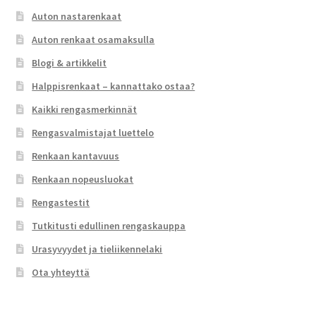
Auton nastarenkaat
Auton renkaat osamaksulla
Blogi & artikkelit
Halppisrenkaat – kannattako ostaa?
Kaikki rengasmerkinnät
Rengasvalmistajat luettelo
Renkaan kantavuus
Renkaan nopeusluokat
Rengastestit
Tutkitusti edullinen rengaskauppa
Urasyvyydet ja tieliikennelaki
Ota yhteyttä