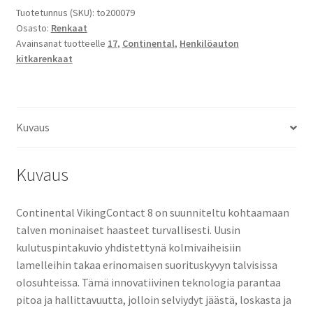
8
Tuotetunnus (SKU):
to200079
Osasto:
Renkaat
määrä
Avainsanat tuotteelle
17
,
Continental
,
Henkilöauton
kitkarenkaat
Kuvaus
Kuvaus
Continental VikingContact 8 on suunniteltu kohtaamaan
talven moninaiset haasteet turvallisesti. Uusin
kulutuspintakuvio yhdistettynä kolmivaiheisiin
lamelleihin takaa erinomaisen suorituskyvyn talvisissa
olosuhteissa. Tämä innovatiivinen teknologia parantaa
pitoa ja hallittavuutta, jolloin selviydyt jäästä, loskasta ja