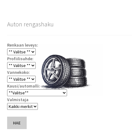
Auton rengashaku
Renkaan leveys:
Profiilisuhde:
Vannekoko:
Kausi/automalli:
Valmistaja
HAE