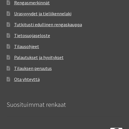
Rengasmerkinnät
Urasyvyydet ja tieliikennelaki
Tutkitusti edullinen rengaskauppa
Tietosuojaseloste
Tilausohjeet
Palautukset ja hyvitykset
Tilauksen peruutus
Ota yhteyttä
Suosituimmat renkaat