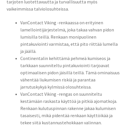
tarjoten luotettavuutta ja turvallisuutta myös
vaikeimmissa talviolosuhteissa.
VanContact Viking -renkaassa on erityinen
lamellointijärjestelmä, joka takaa vahvan pidon
lumisilla teillä. Renkaan monipuolinen
pintakuviointi varmistaa, että pito riittää lumella
ja jäällä.
Continentalin kehittämä pehmeä kumiseos ja
tarkkaan suunniteltu pintakuviointi tarjoavat
optimaalisen pidon jäisillä teillä. Tämä ominaisuus
vähentää liukumisen riskiä ja parantaa
jarrutuskykyä kylmissä olosuhteissa.
VanContact Viking -rengas on suunniteltu
kestämään raskasta käyttöä ja pitkiä ajomatkoja.
Renkaan kulutuspinnan rakenne jakaa kulumisen
tasaisesti, mikä pidentää renkaan käyttöikää ja
tekee siitä kustannustehokkaan valinnan.