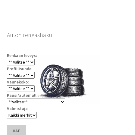
Auton rengashaku
Renkaan leveys:
Profiilisuhde:
Vannekoko:
Kausi/automalli:
Valmistaja
HAE