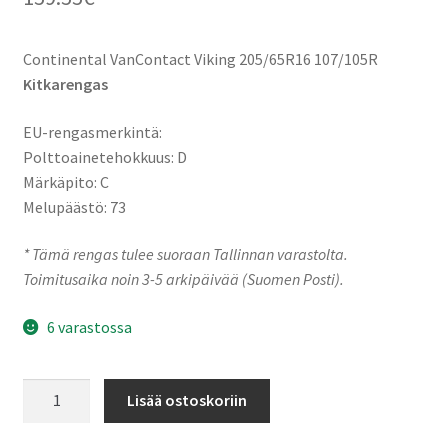
Continental VanContact Viking 205/65R16 107/105R
Kitkarengas
EU-rengasmerkintä:
Polttoainetehokkuus: D
Märkäpito: C
Melupäästö: 73
* Tämä rengas tulee suoraan Tallinnan varastolta.
Toimitusaika noin 3-5 arkipäivää (Suomen Posti).
6 varastossa
205/65R16C
Lisää ostoskoriin
107/105R
Continental