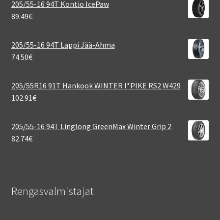
205/55-16 94T Kontio IcePaw
89.49
€
205/55-16 94T Lappi Jää-Ahma
74.50
€
205/55R16 91T Hankook WINTER I*PIKE RS2 W429
102.91
€
205/55-16 94T Linglong GreenMax Winter Grip 2
82.74
€
Rengasvalmistajat