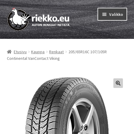
Siirry
Siirry
Valikko
navigointiin
sisältöön
Etusivu
Etusivu
Kauppa
Renkaat
205/65R16C 107/105R
Laajen
Vinkit & ohjeet
Continental VanContact Viking
alemm
tason
Tilausohjeet
valikko
Laajen
Auton renkaat
alemm
tason
Rengastestit
valikko
Yhteys