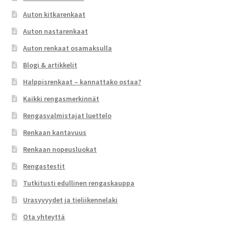
Auton kitkarenkaat
Auton nastarenkaat
Auton renkaat osamaksulla
Blogi & artikkelit
Halppisrenkaat – kannattako ostaa?
Kaikki rengasmerkinnät
Rengasvalmistajat luettelo
Renkaan kantavuus
Renkaan nopeusluokat
Rengastestit
Tutkitusti edullinen rengaskauppa
Urasyvyydet ja tieliikennelaki
Ota yhteyttä