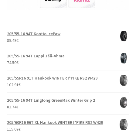
205/55-16 94T Kontio IcePaw
89.49
€
205/55-16 94T Lappi Jää-Ahma
74.50
€
205/55R16 91T Hankook WINTER I*PIKE RS2 W429
102.91
€
205/55-16 94T Linglong GreenMax Winter Grip 2
82.74
€
205/60R16 96T XL Hankook WINTER I*PIKE RS2 W429
115.07
€