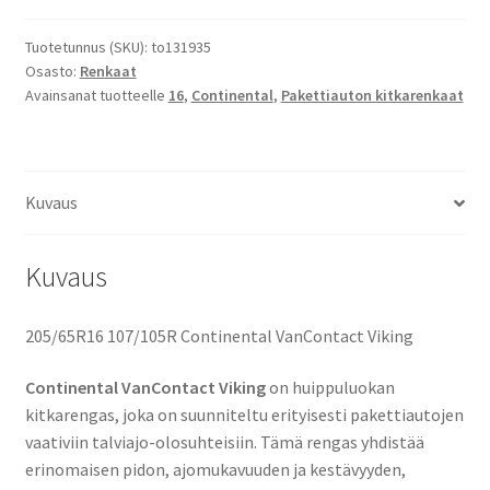
VanContact
Viking
Tuotetunnus (SKU):
to131935
Osasto:
Renkaat
määrä
Avainsanat tuotteelle
16
,
Continental
,
Pakettiauton kitkarenkaat
Kuvaus
Kuvaus
205/65R16 107/105R Continental VanContact Viking
Continental VanContact Viking
on huippuluokan
kitkarengas, joka on suunniteltu erityisesti pakettiautojen
vaativiin talviajo-olosuhteisiin. Tämä rengas yhdistää
erinomaisen pidon, ajomukavuuden ja kestävyyden,