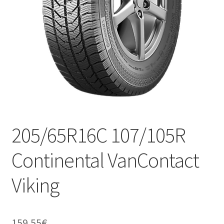
205/65R16C 107/105R
Continental VanContact
Viking
159.55
€