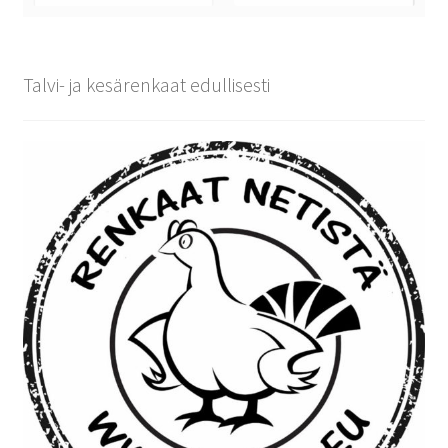
Talvi- ja kesärenkaat edullisesti