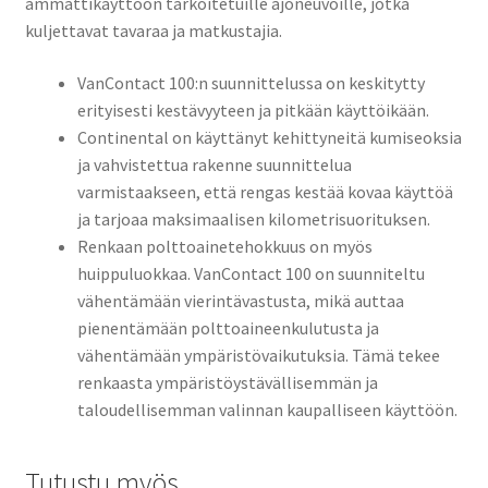
ammattikäyttöön tarkoitetuille ajoneuvoille, jotka
kuljettavat tavaraa ja matkustajia.
VanContact 100:n suunnittelussa on keskitytty
erityisesti kestävyyteen ja pitkään käyttöikään.
Continental on käyttänyt kehittyneitä kumiseoksia
ja vahvistettua rakenne suunnittelua
varmistaakseen, että rengas kestää kovaa käyttöä
ja tarjoaa maksimaalisen kilometrisuorituksen.
Renkaan polttoainetehokkuus on myös
huippuluokkaa. VanContact 100 on suunniteltu
vähentämään vierintävastusta, mikä auttaa
pienentämään polttoaineenkulutusta ja
vähentämään ympäristövaikutuksia. Tämä tekee
renkaasta ympäristöystävällisemmän ja
taloudellisemman valinnan kaupalliseen käyttöön.
Tutustu myös