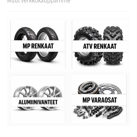
Muut verkkokauppamme