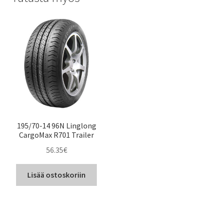
195/70-14 96N Linglong
CargoMax R701 Trailer
56.35
€
Lisää ostoskoriin