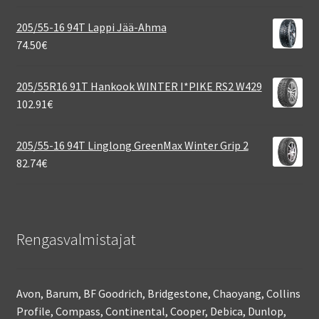
205/55-16 94T Lappi Jää-Ahma
74.50
€
205/55R16 91T Hankook WINTER I*PIKE RS2 W429
102.91
€
205/55-16 94T Linglong GreenMax Winter Grip 2
82.74
€
Rengasvalmistajat
Avon, Barum, BF Goodrich, Bridgestone, Chaoyang, Collins
Profile, Compass, Continental, Cooper, Debica, Dunlop,