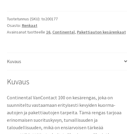
Continental
Contivancontact
100
Tuotetunnus (SKU):
to200177
Osasto:
Renkaat
määrä
Avainsanat tuotteelle
16
,
Continental
,
Pakettiauton kesärenkaat
Kuvaus
Kuvaus
Continental VanContact 100 on kesärengas, joka on
suunniteltu vastaamaan erityisesti kevyiden kuorma-
autojen ja pakettiautojen tarpeita. Tämä rengas tarjoaa
erinomaisen suorituskyvyn, turvallisuuden ja
taloudellisuuden, mikä on ensiarvoisen tärkeää