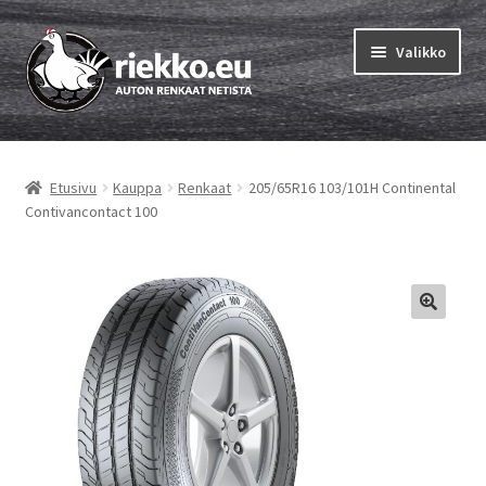
Siirry
Siirry
Valikko
navigointiin
sisältöön
Etusivu
Etusivu
Kauppa
Renkaat
205/65R16 103/101H Continental
Laajen
Vinkit & ohjeet
Contivancontact 100
alemm
tason
Tilausohjeet
valikko
Laajen
Auton renkaat
alemm
tason
Rengastestit
valikko
Yhteys