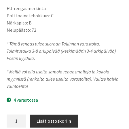
EU-rengasmerkintä:
Polttoainetehokkuus: C
Märkäpito: B
Melupäästö: 72
* Tämä rengas tulee suoraan Tallinnan varastolta.
Toimitusaika 3-8 arkipäivää (keskimäärin 3-4 arkipäivää)
Postin kyydillä.
* Meillä voi olla useita samoja rengasmalleja ja kokoja
myynnissä (renkaita tulee useilta varastoilta). Valitse halvin
vaihtoehto!
4 varastossa
205/65R16
Lisää ostoskoriin
103/101H