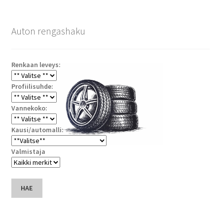
Auton rengashaku
Renkaan leveys:
Profiilisuhde:
Vannekoko:
Kausi/automalli:
Valmistaja
HAE