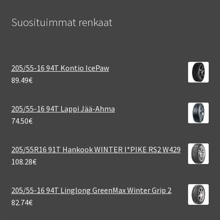
Suosituimmat renkaat
205/55-16 94T Kontio IcePaw
89.49
€
205/55-16 94T Lappi Jää-Ahma
74.50
€
205/55R16 91T Hankook WINTER I*PIKE RS2 W429
108.28
€
205/55-16 94T Linglong GreenMax Winter Grip 2
82.74
€