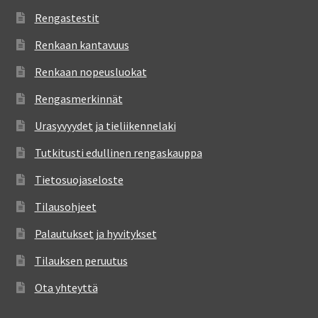
Rengastestit
Renkaan kantavuus
Renkaan nopeusluokat
Rengasmerkinnät
Urasyvyydet ja tieliikennelaki
Tutkitusti edullinen rengaskauppa
Tietosuojaseloste
Tilausohjeet
Palautukset ja hyvitykset
Tilauksen peruutus
Ota yhteyttä