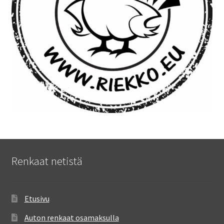
Renkaat netistä
Etusivu
Auton renkaat osamaksulla