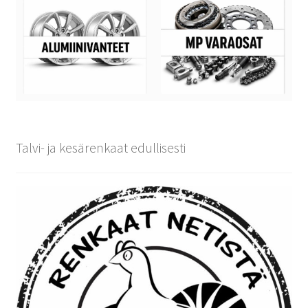
Talvi- ja kesärenkaat edullisesti