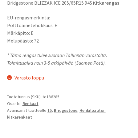
Bridgestone BLIZZAK ICE 205/65R15 94S
Kitkarengas
EU-rengasmerkintä:
Polttoainetehokkuus: E
Märkäpito: E
Melupäästö: 72
* Tämä rengas tulee suoraan Tallinnan varastolta.
Toimitusaika noin 3-5 arkipäivää (Suomen Posti).
Varasto loppu
Tuotetunnus (SKU):
to186285
Osasto:
Renkaat
Avainsanat tuotteelle
15
,
Bridgestone
,
Henkilöauton
kitkarenkaat