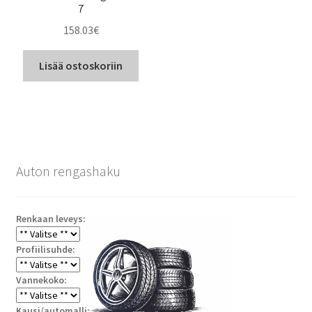
7
158.03
€
Lisää ostoskoriin
Auton rengashaku
Renkaan leveys:
Profiilisuhde:
Vannekoko:
Kausi/automalli: