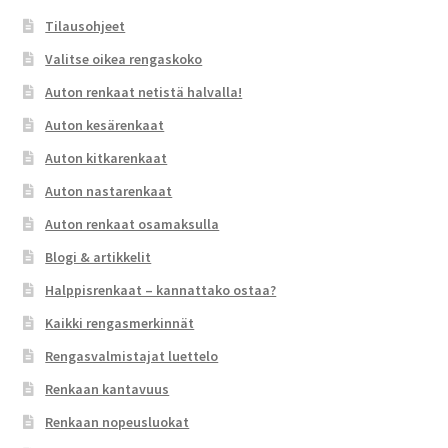
Tilausohjeet
Valitse oikea rengaskoko
Auton renkaat netistä halvalla!
Auton kesärenkaat
Auton kitkarenkaat
Auton nastarenkaat
Auton renkaat osamaksulla
Blogi & artikkelit
Halppisrenkaat – kannattako ostaa?
Kaikki rengasmerkinnät
Rengasvalmistajat luettelo
Renkaan kantavuus
Renkaan nopeusluokat