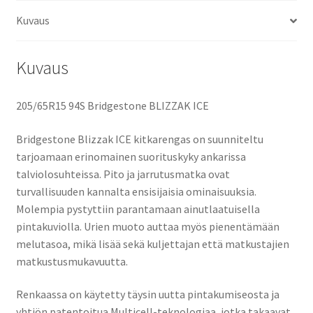
Kuvaus
Kuvaus
205/65R15 94S Bridgestone BLIZZAK ICE
Bridgestone Blizzak ICE kitkarengas on suunniteltu
tarjoamaan erinomainen suorituskyky ankarissa
talviolosuhteissa. Pito ja jarrutusmatka ovat
turvallisuuden kannalta ensisijaisia ominaisuuksia.
Molempia pystyttiin parantamaan ainutlaatuisella
pintakuviolla. Urien muoto auttaa myös pienentämään
melutasoa, mikä lisää sekä kuljettajan että matkustajien
matkustusmukavuutta.
Renkaassa on käytetty täysin uutta pintakumiseosta ja
yhtiön patentoitua Multicell-teknologiaa, jotka takaavat