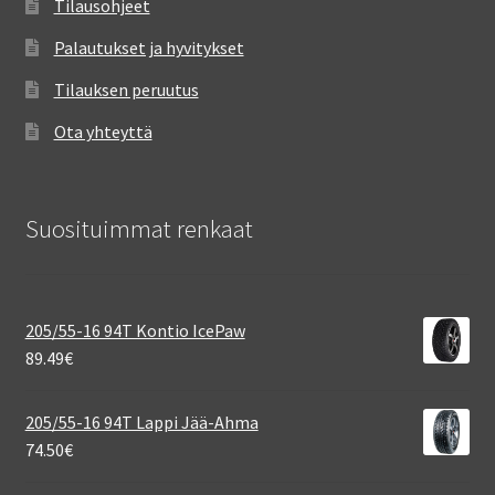
Tilausohjeet
Palautukset ja hyvitykset
Tilauksen peruutus
Ota yhteyttä
Suosituimmat renkaat
205/55-16 94T Kontio IcePaw
89.49
€
205/55-16 94T Lappi Jää-Ahma
74.50
€