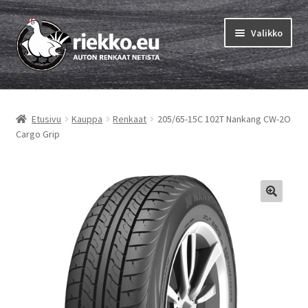
Siirry
Siirry
Valikko
navigointiin
sisältöön
Etusivu
Etusivu
Kauppa
Renkaat
205/65-15C 102T Nankang CW-2O
Laajen
Vinkit & ohjeet
Cargo Grip
alemm
tason
Tilausohjeet
valikko
Laajen
Auton renkaat
alemm
tason
Rengastestit
valikko
Yhteys