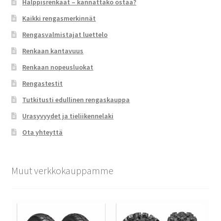
Halppisrenkaat – kannattako ostaa?
Kaikki rengasmerkinnät
Rengasvalmistajat luettelo
Renkaan kantavuus
Renkaan nopeusluokat
Rengastestit
Tutkitusti edullinen rengaskauppa
Urasyvyydet ja tieliikennelaki
Ota yhteyttä
Muut verkkokauppamme