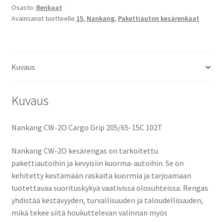
Osasto:
Renkaat
2O
Avainsanat tuotteelle
15
,
Nankang
,
Pakettiauton kesärenkaat
Cargo
Grip
määrä
Kuvaus
Kuvaus
Nankang CW-2O Cargo Grip 205/65-15C 102T
Nankang CW-2O kesärengas on tarkoitettu
pakettiautoihin ja kevyisiin kuorma-autoihin. Se on
kehitetty kestämään raskaita kuormia ja tarjoamaan
luotettavaa suorituskykyä vaativissa olosuhteissa. Rengas
yhdistää kestävyyden, turvallisuuden ja taloudellisuuden,
mikä tekee siitä houkuttelevan valinnan myös