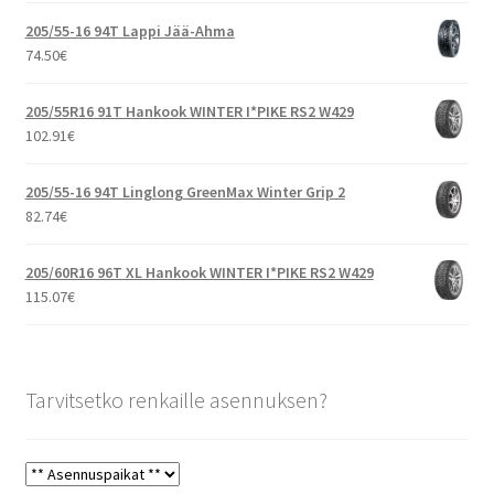
205/55-16 94T Lappi Jää-Ahma
74.50
€
205/55R16 91T Hankook WINTER I*PIKE RS2 W429
102.91
€
205/55-16 94T Linglong GreenMax Winter Grip 2
82.74
€
205/60R16 96T XL Hankook WINTER I*PIKE RS2 W429
115.07
€
Tarvitsetko renkaille asennuksen?