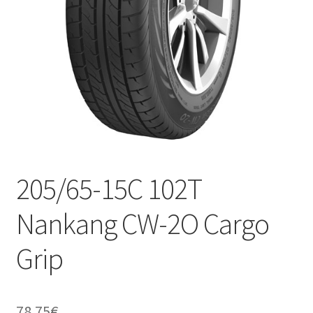
205/65-15C 102T
Nankang CW-2O Cargo
Grip
78.75
€