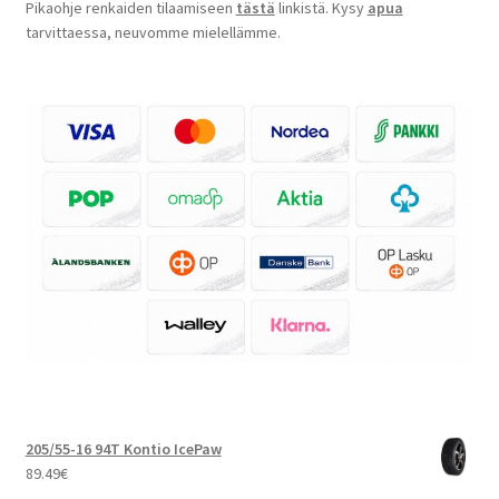
Pikaohje renkaiden tilaamiseen
tästä
linkistä. Kysy
apua
tarvittaessa, neuvomme mielellämme.
205/55-16 94T Kontio IcePaw
89.49
€