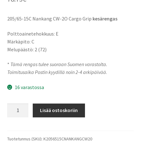
205/65-15C Nankang CW-2O Cargo Grip
kesärengas
Polttoainetehokkuus: E
Märkäpito: C
Melupäästö: 2 (72)
*
Tämä rengas tulee suoraan Suomen varastolta.
Toimitusaika Postin kyydillä noin 2-4 arkipäivää
.
16 varastossa
205/65-
Lisää ostoskoriin
15C
102T
Nankang
CW-
Tuotetunnus (SKU):
K2056515CNANKANGCW20