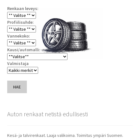
Renkaan leveys:
Profiilisuhde:
Vannekoko:
Kausi/automalli:
Valmistaja
HAE
Auton renkaat netistä edullisesti
Kesä- ja talvirenkaat. Laaja valikoima. Toimitus ympäri Suomen.