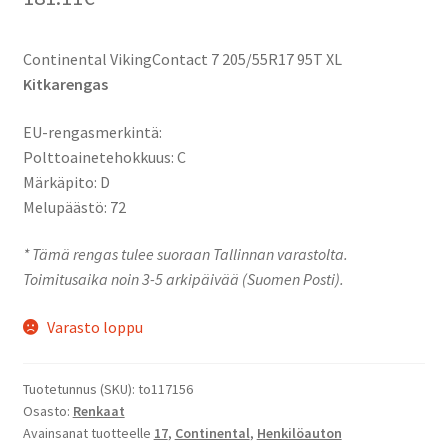
Continental VikingContact 7 205/55R17 95T XL
Kitkarengas
EU-rengasmerkintä:
Polttoainetehokkuus: C
Märkäpito: D
Melupäästö: 72
* Tämä rengas tulee suoraan Tallinnan varastolta.
Toimitusaika noin 3-5 arkipäivää (Suomen Posti).
Varasto loppu
Tuotetunnus (SKU):
to117156
Osasto:
Renkaat
Avainsanat tuotteelle
17
,
Continental
,
Henkilöauton