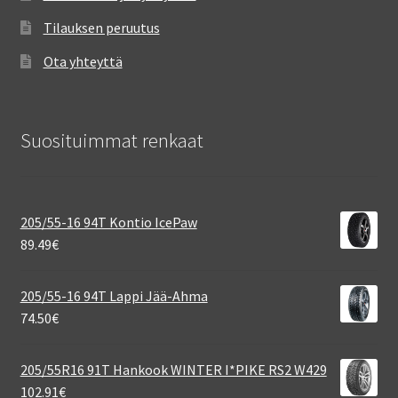
Tilauksen peruutus
Ota yhteyttä
Suosituimmat renkaat
205/55-16 94T Kontio IcePaw
89.49
€
205/55-16 94T Lappi Jää-Ahma
74.50
€
205/55R16 91T Hankook WINTER I*PIKE RS2 W429
102.91
€