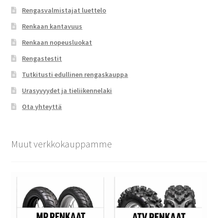
Rengasvalmistajat luettelo
Renkaan kantavuus
Renkaan nopeusluokat
Rengastestit
Tutkitusti edullinen rengaskauppa
Urasyvyydet ja tieliikennelaki
Ota yhteyttä
Muut verkkokauppamme