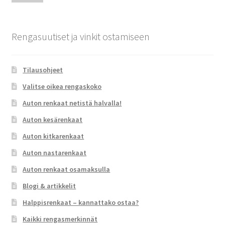
Rengasuutiset ja vinkit ostamiseen
Tilausohjeet
Valitse oikea rengaskoko
Auton renkaat netistä halvalla!
Auton kesärenkaat
Auton kitkarenkaat
Auton nastarenkaat
Auton renkaat osamaksulla
Blogi & artikkelit
Halppisrenkaat – kannattako ostaa?
Kaikki rengasmerkinnät