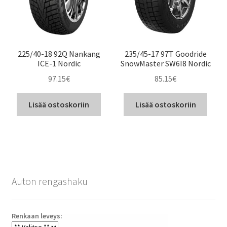
225/40-18 92Q Nankang
235/45-17 97T Goodride
ICE-1 Nordic
SnowMaster SW6I8 Nordic
97.15
€
85.15
€
Lisää ostoskoriin
Lisää ostoskoriin
Auton rengashaku
Renkaan leveys: