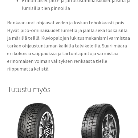
Erinomaiset pito- ja jarrutusominaisuudet jäisillä ja
lumisilla tien pinnoilla
Renkaan urat ohjaavat veden ja loskan tehokkaasti pois.
Hyvät pito-ominaisuudet lumella ja jäällä sekä loskaisilla
ja märillä teillä. Kuviopalojen lukitusmekanismi varmistaa
tarkan ohjaustuntuman kaikilla talvikeleillä. Suuri määrä
eri kokoisia saippauksia ja tartuntapintoja varmistaa
erinomaisen voiman välityksen renkaasta tielle
riippumatta kelistä.
Tutustu myös