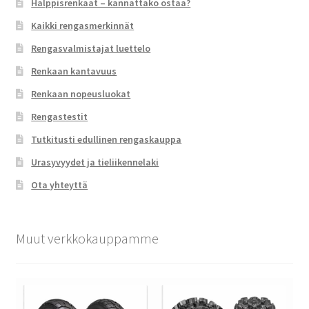
Halppisrenkaat – kannattako ostaa?
Kaikki rengasmerkinnät
Rengasvalmistajat luettelo
Renkaan kantavuus
Renkaan nopeusluokat
Rengastestit
Tutkitusti edullinen rengaskauppa
Urasyvyydet ja tieliikennelaki
Ota yhteyttä
Muut verkkokauppamme