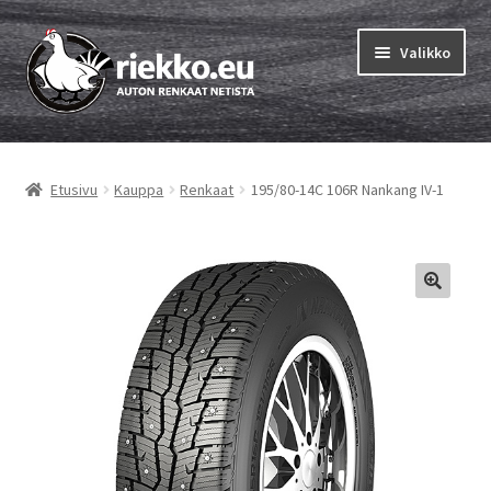
Siirry
Siirry
Valikko
navigointiin
sisältöön
Etusivu
Etusivu
Kauppa
Renkaat
195/80-14C 106R Nankang IV-1
Laajen
Vinkit & ohjeet
alemm
tason
Tilausohjeet
valikko
Laajen
Auton renkaat
alemm
tason
Rengastestit
valikko
Yhteys