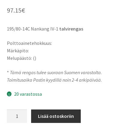
97.15
€
195/80-14C Nankang IV-1
talvirengas
Polttoainetehokkuus:
Märkäpito:
Melupäästö: ()
*
Tämä rengas tulee suoraan Suomen varastolta.
Toimitusaika Postin kyydillä noin 2-4 arkipäivää
.
20 varastossa
195/80-
Lisää ostoskoriin
14C
106R