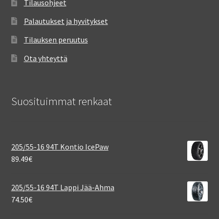
Tilausohjeet
Palautukset ja hyvitykset
Tilauksen peruutus
Ota yhteyttä
Suosituimmat renkaat
205/55-16 94T Kontio IcePaw
89.49
€
205/55-16 94T Lappi Jää-Ahma
74.50
€