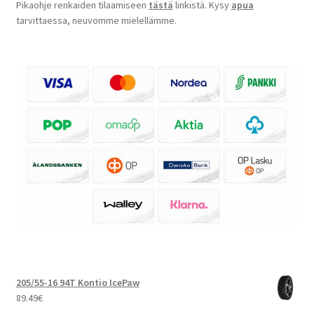
Pikaohje renkaiden tilaamiseen
tästä
linkistä. Kysy
apua
tarvittaessa, neuvomme mielellämme.
205/55-16 94T Kontio IcePaw
89.49
€