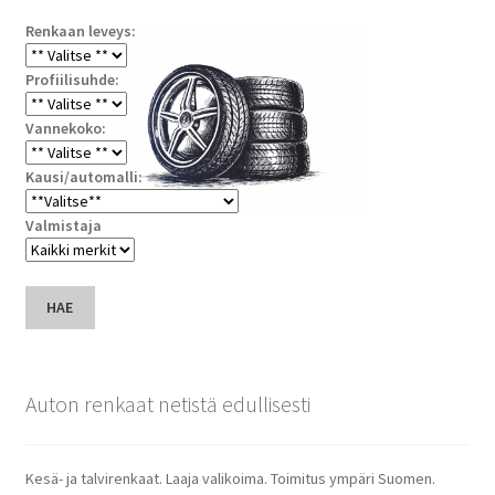
Renkaan leveys:
Profiilisuhde:
Vannekoko:
Kausi/automalli:
Valmistaja
HAE
Auton renkaat netistä edullisesti
Kesä- ja talvirenkaat. Laaja valikoima. Toimitus ympäri Suomen.