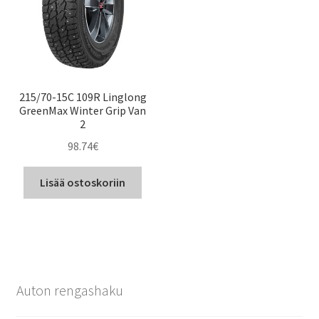
215/70-15C 109R Linglong
GreenMax Winter Grip Van
2
98.74
€
Lisää ostoskoriin
Auton rengashaku