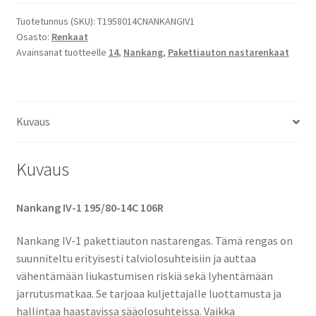
Nankang
IV-
Tuotetunnus (SKU):
T1958014CNANKANGIV1
Osasto:
Renkaat
1
Avainsanat tuotteelle
14
,
Nankang
,
Pakettiauton nastarenkaat
määrä
Kuvaus
Kuvaus
Nankang IV-1 195/80-14C 106R
Nankang IV-1 pakettiauton nastarengas. Tämä rengas on
suunniteltu erityisesti talviolosuhteisiin ja auttaa
vähentämään liukastumisen riskiä sekä lyhentämään
jarrutusmatkaa. Se tarjoaa kuljettajalle luottamusta ja
hallintaa haastavissa sääolosuhteissa. Vaikka