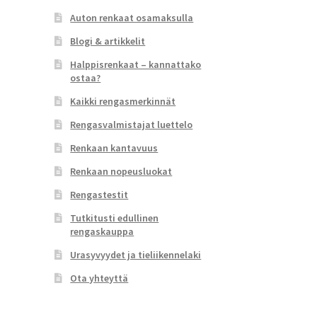
Auton renkaat osamaksulla
Blogi & artikkelit
Halppisrenkaat – kannattako
ostaa?
Kaikki rengasmerkinnät
Rengasvalmistajat luettelo
Renkaan kantavuus
Renkaan nopeusluokat
Rengastestit
Tutkitusti edullinen
rengaskauppa
Urasyvyydet ja tieliikennelaki
Ota yhteyttä