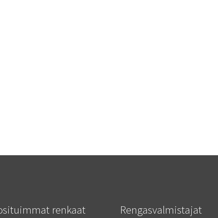
osituimmat renkaat
Rengasvalmistajat