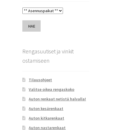
HAE
Rengasuutiset ja vinkit
ostamiseen
Tilausohjeet
Valitse oikea rengaskoko
Auton renkaat netistä halvalla!
Auton kesärenkaat
Auton kitkarenkaat
Auton nastarenkaat