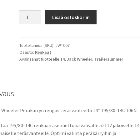
195/80-
Lisää ostoskoriin
14C
106N
Jack
Wheeler
Tuotetunnus (SKU):
JWT007
Osasto:
Renkaat
Peräkärryn
Avainsanat tuotteelle
14
,
Jack Wheeler
,
Trailersummer
rengas
teräsvanteella
14"
määrä
vaus
 Wheeler Peräkärryn rengas teräsvanteella 14″ 195/80-14C 106N
ltää 195/80-14C renkaan asennettuna vahvalle 5×112 jakoiselle 14
aiselle teräsvanteelle. Optimi valinta peräkärryihin ja