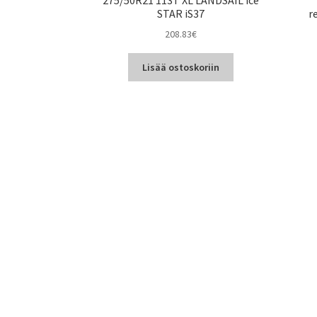
STAR iS37
r
208.83
€
Lisää ostoskoriin