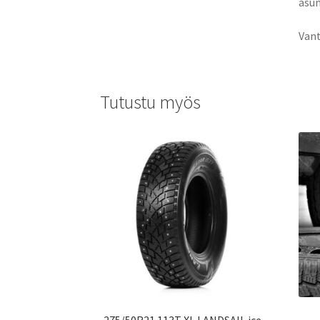
asun
Vant
Tutustu myös
275/50R21 113T XL LANDSAIL ice