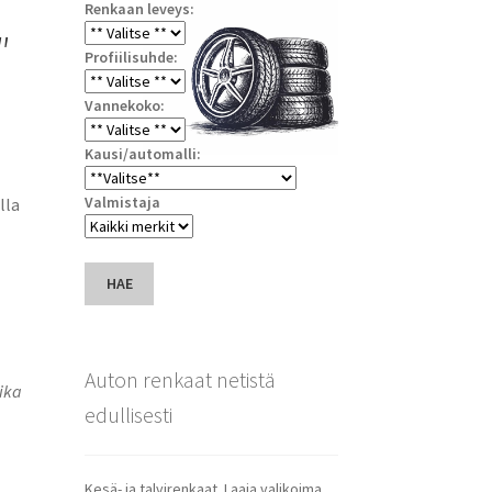
Renkaan leveys:
″
Profiilisuhde:
Vannekoko:
Kausi/automalli:
Valmistaja
lla
HAE
Auton renkaat netistä
ika
edullisesti
Kesä- ja talvirenkaat. Laaja valikoima.