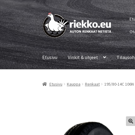
Siirry
Siirry
Et
navigointiin
sisältöön
Ot
Etusivu
Vinkit & ohjeet
Tilausoh
Etusivu
Kauppa
Renkaat
195/80-14C 106N 