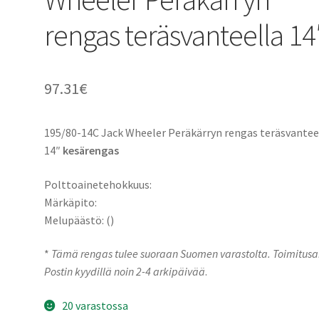
rengas teräsvanteella 14
97.31
€
195/80-14C Jack Wheeler Peräkärryn rengas teräsvantee
14″
kesärengas
Polttoainetehokkuus:
Märkäpito:
Melupäästö: ()
*
Tämä rengas tulee suoraan Suomen varastolta. Toimitusa
Postin kyydillä noin 2-4 arkipäivää
.
20 varastossa