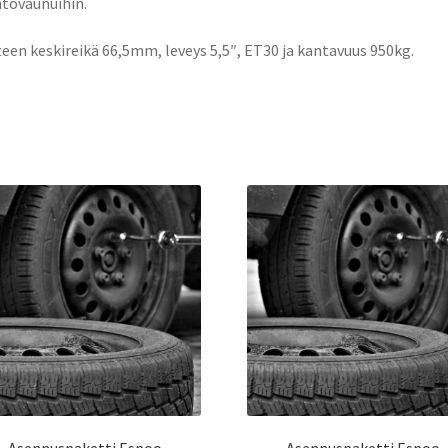
tovaunuihin.
een keskireikä 66,5mm, leveys 5,5″, ET30 ja kantavuus 950kg.
Asennuspaketti Espoo
Asennuspaketti Espoo