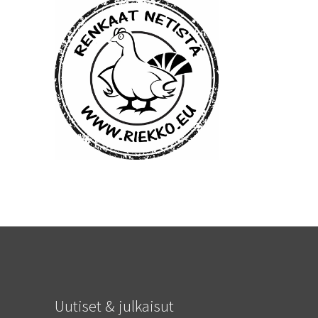
Uutiset & julkaisut