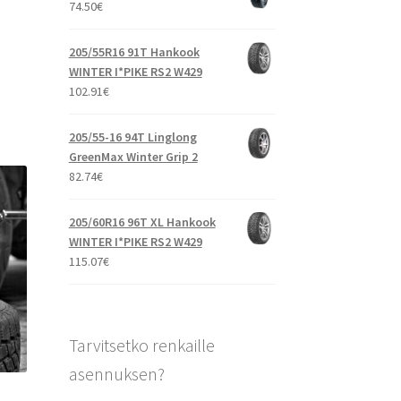
74.50
€
205/55R16 91T Hankook
WINTER I*PIKE RS2 W429
102.91
€
205/55-16 94T Linglong
GreenMax Winter Grip 2
82.74
€
205/60R16 96T XL Hankook
WINTER I*PIKE RS2 W429
115.07
€
Tarvitsetko renkaille
asennuksen?