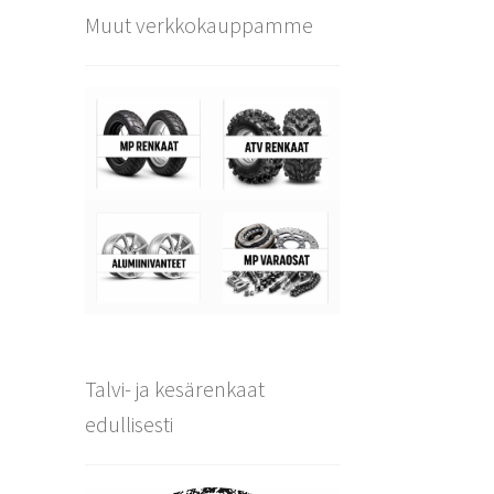
Muut verkkokauppamme
Talvi- ja kesärenkaat
edullisesti