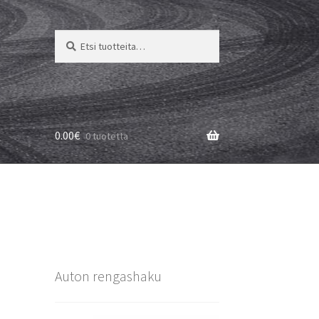
Etsi:
Haku
0.00
€
0 tuotetta
Auton rengashaku