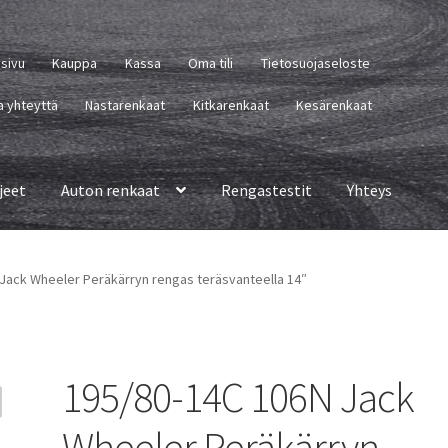
usivu
Kauppa
Kassa
Oma tili
Tietosuojaseloste
a yhteyttä
Nastarenkaat
Kitkarenkaat
Kesärenkaat
jeet
Auton renkaat
Rengastestit
Yhteys
Jack Wheeler Peräkärryn rengas teräsvanteella 14″
195/80-14C 106N Jack
Wheeler Peräkärryn