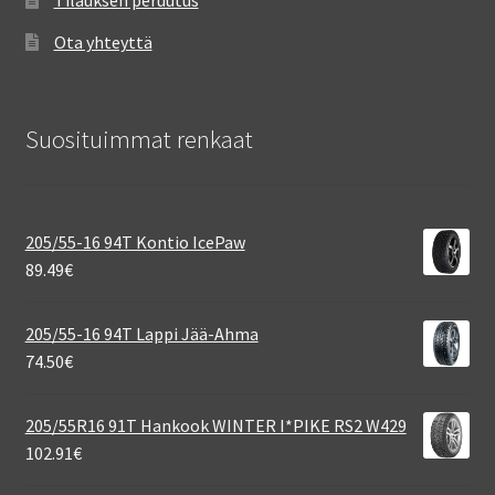
Tilauksen peruutus
Ota yhteyttä
Suosituimmat renkaat
205/55-16 94T Kontio IcePaw
89.49
€
205/55-16 94T Lappi Jää-Ahma
74.50
€
205/55R16 91T Hankook WINTER I*PIKE RS2 W429
102.91
€