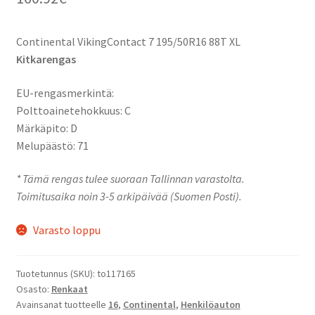
Continental VikingContact 7 195/50R16 88T XL
Kitkarengas
EU-rengasmerkintä:
Polttoainetehokkuus: C
Märkäpito: D
Melupäästö: 71
* Tämä rengas tulee suoraan Tallinnan varastolta.
Toimitusaika noin 3-5 arkipäivää (Suomen Posti).
Varasto loppu
Tuotetunnus (SKU):
to117165
Osasto:
Renkaat
Avainsanat tuotteelle
16
,
Continental
,
Henkilöauton