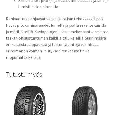
Erinomaiset pito- ja jarrutusominaisuudet jäisillä ja
lumisilla tien pinnoilla
Renkaan urat ohjaavat veden ja loskan tehokkaasti pois.
Hyvät pito-ominaisuudet lumella ja jäällä sekä loskaisilla
ja märillä teillä. Kuviopalojen lukitusmekanismi varmistaa
tarkan ohjaustuntuman kaikilla talvikeleillä. Suuri määrä
eri kokoisia saippauksia ja tartuntapintoja varmistaa
erinomaisen voiman välityksen renkaasta tielle
riippumatta kelistä.
Tutustu myös