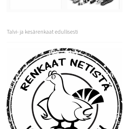
Talvi- ja kesärenkaat edullisesti