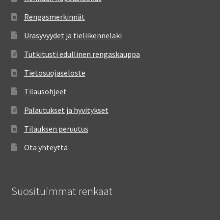
Rengasmerkinnät
Urasyvyydet ja tieliikennelaki
Tutkitusti edullinen rengaskauppa
Tietosuojaseloste
Tilausohjeet
Palautukset ja hyvitykset
Tilauksen peruutus
Ota yhteyttä
Suosituimmat renkaat