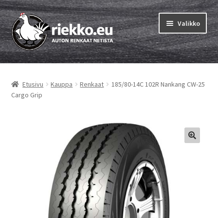
Siirry
Siirry
Valikko
navigointiin
sisältöön
Etusivu
Etusivu
Kauppa
Renkaat
185/80-14C 102R Nankang CW-25
Laajen
Vinkit & ohjeet
Cargo Grip
alemm
tason
Tilausohjeet
valikko
Laajen
Auton renkaat
alemm
tason
Rengastestit
valikko
Yhteys