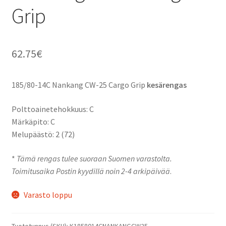
Grip
62.75
€
185/80-14C Nankang CW-25 Cargo Grip
kesärengas
Polttoainetehokkuus: C
Märkäpito: C
Melupäästö: 2 (72)
*
Tämä rengas tulee suoraan Suomen varastolta.
Toimitusaika Postin kyydillä noin 2-4 arkipäivää
.
Varasto loppu
Tuotetunnus (SKU):
K1858014CNANKANGCW25