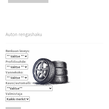
Auton rengashaku
Renkaan leveys:
Profiilisuhde:
Vannekoko:
Kausi/automalli:
Valmistaja