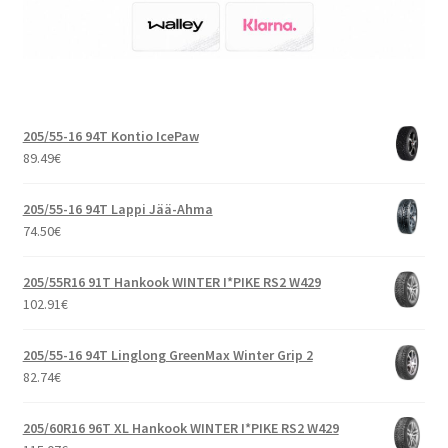
205/55-16 94T Kontio IcePaw
89.49
€
205/55-16 94T Lappi Jää-Ahma
74.50
€
205/55R16 91T Hankook WINTER I*PIKE RS2 W429
102.91
€
205/55-16 94T Linglong GreenMax Winter Grip 2
82.74
€
205/60R16 96T XL Hankook WINTER I*PIKE RS2 W429