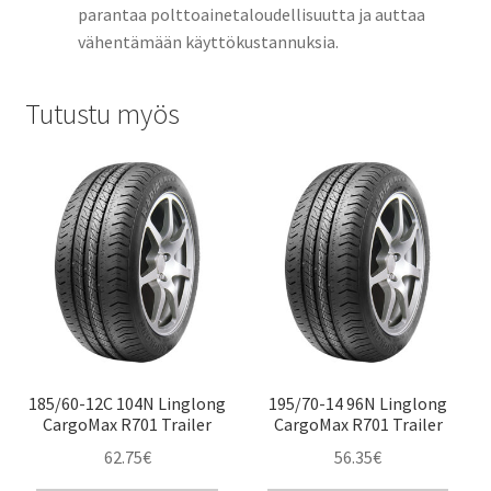
parantaa polttoainetaloudellisuutta ja auttaa
vähentämään käyttökustannuksia.
Tutustu myös
185/60-12C 104N Linglong
195/70-14 96N Linglong
CargoMax R701 Trailer
CargoMax R701 Trailer
62.75
€
56.35
€