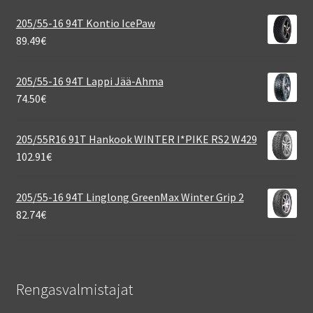
205/55-16 94T Kontio IcePaw
89.49
€
205/55-16 94T Lappi Jää-Ahma
74.50
€
205/55R16 91T Hankook WINTER I*PIKE RS2 W429
102.91
€
205/55-16 94T Linglong GreenMax Winter Grip 2
82.74
€
Rengasvalmistajat