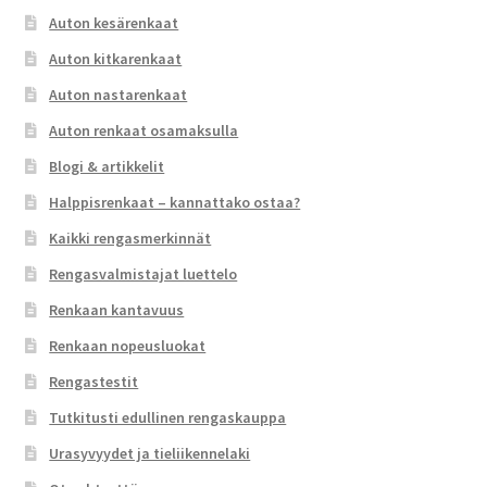
Auton kesärenkaat
Auton kitkarenkaat
Auton nastarenkaat
Auton renkaat osamaksulla
Blogi & artikkelit
Halppisrenkaat – kannattako ostaa?
Kaikki rengasmerkinnät
Rengasvalmistajat luettelo
Renkaan kantavuus
Renkaan nopeusluokat
Rengastestit
Tutkitusti edullinen rengaskauppa
Urasyvyydet ja tieliikennelaki