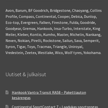
Avon, Barum, BF Goodrich, Bridgestone, Chaoyang, Collins
Profile, Compass, Continental, Cooper, Debica, Dunlop,
Eco-top, Evergreen, Falken, Firestone, Fulda, Goodride,
Goodyear, Gremax, Hankook, Insa-Turbo, Interstate, King
Meiler, Kleber, Kontio, Kumho, Master, Michelin, Nankang,
Nexen, Nokian, Pirelli, Rockstone, Sailun, Sava, Semperit,
Syron, Tigar, Toyo, Tracmax, Triangle, Uniroyal,
Vredestein, Zeetex, Westlake, Wico, Wolf tyres, Yokohama.
Uutiset & julkaisut
Hankook Vantra Transit RA58 – Pakettiauton
kesärengas
Continental SportContact 7 – Laadukas sportrengas