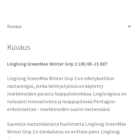
2
määrä
Kuvaus
Kuvaus
Linglong GreenMax Winter Grip 2 185/65-15 88T
Linglong GreenMax Winter Grip 2 on edistyksellisin
nastarengas, jonka kehitystyössä on käytetty
markkinoiden parasta huipputekniikkaa. Linglongissa on
runsaasti innovatiivista ja huippupitävää Pentagon-
erikoisnastaa – markkinoiden suurin nastamäärä.
Suuresta nastamäärästä huolimatta Linglong GreenMax
Winter Grip 2:n tienkulutus on erittäin pieni. Linglong