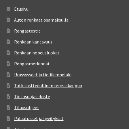
Etusivu
Auton renkaat osamaksulla
Rengastestit
Renkaan kantavuus
Renkaan nopeusluokat
Rengasmerkinnät
Urasyvyydet ja tieliikennelaki
Tutkitusti edullinen rengaskauppa
Tietosuojaseloste
Tilausohjeet
Palautukset ja hyvitykset