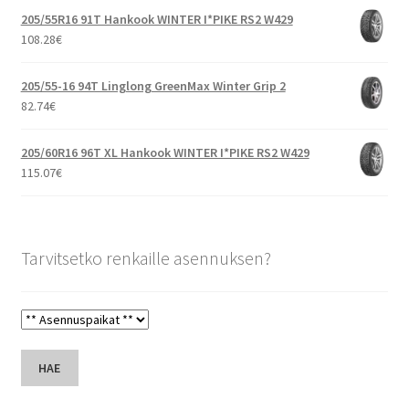
205/55R16 91T Hankook WINTER I*PIKE RS2 W429
108.28
€
205/55-16 94T Linglong GreenMax Winter Grip 2
82.74
€
205/60R16 96T XL Hankook WINTER I*PIKE RS2 W429
115.07
€
Tarvitsetko renkaille asennuksen?
HAE