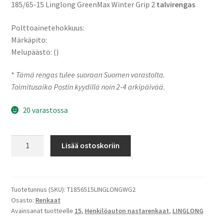
185/65-15 Linglong GreenMax Winter Grip 2
talvirengas
Polttoainetehokkuus:
Märkäpito:
Melupäästö: ()
*
Tämä rengas tulee suoraan Suomen varastolta.
Toimitusaika Postin kyydillä noin 2-4 arkipäivää
.
20 varastossa
185/65-
Lisää ostoskoriin
15
88T
Linglong
GreenMax
Tuotetunnus (SKU):
T1856515LINGLONGWG2
Osasto:
Renkaat
Winter
Avainsanat tuotteelle
15
,
Henkilöauton nastarenkaat
,
LINGLONG
Grip