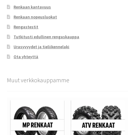
Renkaan kantavuus
Renkaan nopeusluokat
Rengastestit
Tutkitusti edullinen rengaskauppa
Urasyvyydet ja tieliikennelaki
Ota yhteyttä
Muut verkkokauppamme