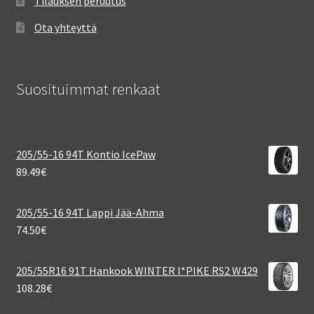
Tilauksen peruutus
Ota yhteyttä
Suosituimmat renkaat
205/55-16 94T Kontio IcePaw
89.49
€
205/55-16 94T Lappi Jää-Ahma
74.50
€
205/55R16 91T Hankook WINTER I*PIKE RS2 W429
108.28
€