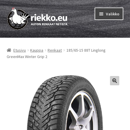
Siirry
Siirry
Valikko
navigointiin
sisältöön
Etusivu
Etusivu
Kauppa
Renkaat
185/65-15 88T Linglong
Laajen
Vinkit & ohjeet
GreenMax Winter Grip 2
alemm
tason
Tilausohjeet
valikko
Laajen
Auton renkaat
alemm
tason
Rengastestit
valikko
Yhteys