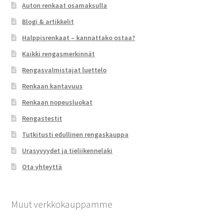
Auton renkaat osamaksulla
Blogi & artikkelit
Halppisrenkaat – kannattako ostaa?
Kaikki rengasmerkinnät
Rengasvalmistajat luettelo
Renkaan kantavuus
Renkaan nopeusluokat
Rengastestit
Tutkitusti edullinen rengaskauppa
Urasyvyydet ja tieliikennelaki
Ota yhteyttä
Muut verkkokauppamme