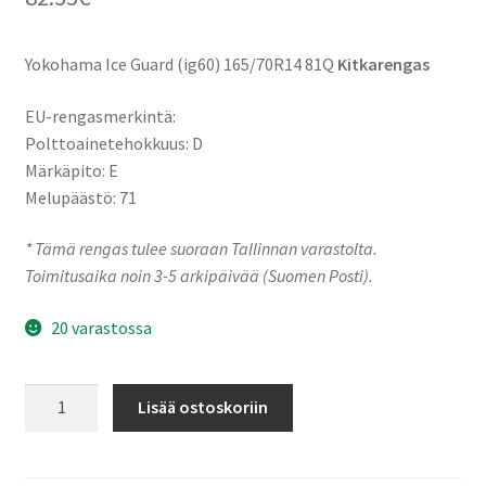
Yokohama Ice Guard (ig60) 165/70R14 81Q
Kitkarengas
EU-rengasmerkintä:
Polttoainetehokkuus: D
Märkäpito: E
Melupäästö: 71
* Tämä rengas tulee suoraan Tallinnan varastolta.
Toimitusaika noin 3-5 arkipäivää (Suomen Posti).
20 varastossa
165/70R14
Lisää ostoskoriin
81Q
Yokohama
Ice