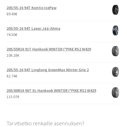
205/55-16 94T Kontio IcePaw
89.49
€
205/55-16 94T Lappi Jää-Ahma
74.50
€
205/55R16 91T Hankook WINTER I*PIKE RS2 W429
108.28
€
205/55-16 94T Linglong GreenMax Winter Grip 2
82.74
€
205/60R16 96T XL Hankook WINTER I*PIKE RS2 W429
115.07
€
Tarvitsetko renkaille asennuksen?