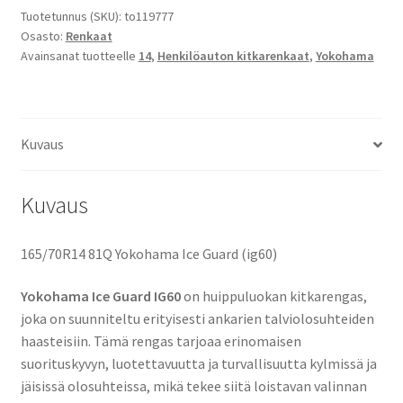
Guard
Tuotetunnus (SKU):
to119777
Osasto:
Renkaat
(ig60)
Avainsanat tuotteelle
14
,
Henkilöauton kitkarenkaat
,
Yokohama
määrä
Kuvaus
Kuvaus
165/70R14 81Q Yokohama Ice Guard (ig60)
Yokohama Ice Guard IG60
on huippuluokan kitkarengas,
joka on suunniteltu erityisesti ankarien talviolosuhteiden
haasteisiin. Tämä rengas tarjoaa erinomaisen
suorituskyvyn, luotettavuutta ja turvallisuutta kylmissä ja
jäisissä olosuhteissa, mikä tekee siitä loistavan valinnan