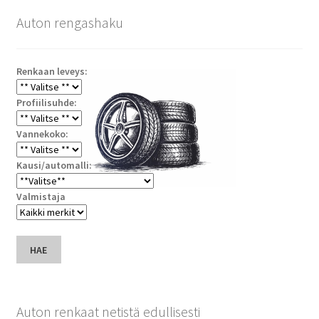
Auton rengashaku
Renkaan leveys:
Profiilisuhde:
Vannekoko:
Kausi/automalli:
Valmistaja
HAE
Auton renkaat netistä edullisesti