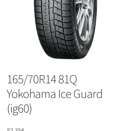
165/70R14 81Q
Yokohama Ice Guard
(ig60)
82.35
€