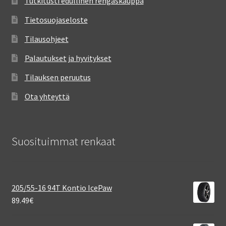
Tutkitusti edullinen rengaskauppa
Tietosuojaseloste
Tilausohjeet
Palautukset ja hyvitykset
Tilauksen peruutus
Ota yhteyttä
Suosituimmat renkaat
205/55-16 94T Kontio IcePaw
89.49
€