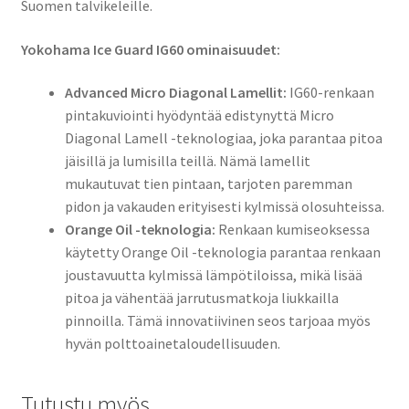
Suomen talvikeleille.
Yokohama Ice Guard IG60 ominaisuudet:
Advanced Micro Diagonal Lamellit:
IG60-renkaan
pintakuviointi hyödyntää edistynyttä Micro
Diagonal Lamell -teknologiaa, joka parantaa pitoa
jäisillä ja lumisilla teillä. Nämä lamellit
mukautuvat tien pintaan, tarjoten paremman
pidon ja vakauden erityisesti kylmissä olosuhteissa.
Orange Oil -teknologia:
Renkaan kumiseoksessa
käytetty Orange Oil -teknologia parantaa renkaan
joustavuutta kylmissä lämpötiloissa, mikä lisää
pitoa ja vähentää jarrutusmatkoja liukkailla
pinnoilla. Tämä innovatiivinen seos tarjoaa myös
hyvän polttoainetaloudellisuuden.
Tutustu myös