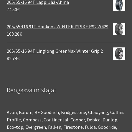
205/55-16 94T Lappi Jää-Ahma
74.50
€
205/55R16 91T Hankook WINTER I*PIKE RS2 W429
108.28
€
205/55-16 94T Linglong GreenMax Winter Grip 2
82.74
€
Rengasvalmistajat
Avon, Barum, BF Goodrich, Bridgestone, Chaoyang, Collins
Profile, Compass, Continental, Cooper, Debica, Dunlop,
Eco-top, Evergreen, Falken, Firestone, Fulda, Goodride,