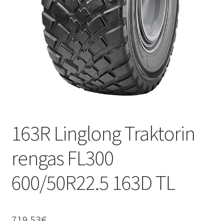
163R Linglong Traktorin
rengas FL300
600/50R22.5 163D TL
719.53
€