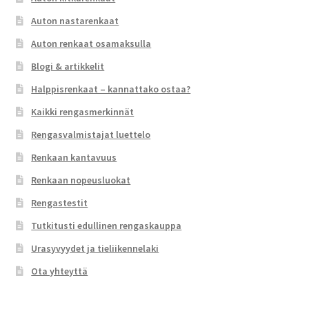
Auton nastarenkaat
Auton renkaat osamaksulla
Blogi & artikkelit
Halppisrenkaat – kannattako ostaa?
Kaikki rengasmerkinnät
Rengasvalmistajat luettelo
Renkaan kantavuus
Renkaan nopeusluokat
Rengastestit
Tutkitusti edullinen rengaskauppa
Urasyvyydet ja tieliikennelaki
Ota yhteyttä