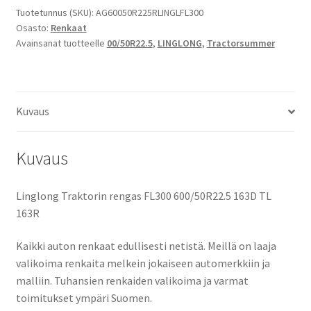
FL300
Tuotetunnus (SKU):
AG60050R225RLINGLFL300
Osasto:
Renkaat
600/50R22.5
Avainsanat tuotteelle
00/50R22.5
,
LINGLONG
,
Tractorsummer
163D
TL
määrä
Kuvaus
Kuvaus
Linglong Traktorin rengas FL300 600/50R22.5 163D TL
163R
Kaikki auton renkaat edullisesti netistä. Meillä on laaja
valikoima renkaita melkein jokaiseen automerkkiin ja
malliin. Tuhansien renkaiden valikoima ja varmat
toimitukset ympäri Suomen.