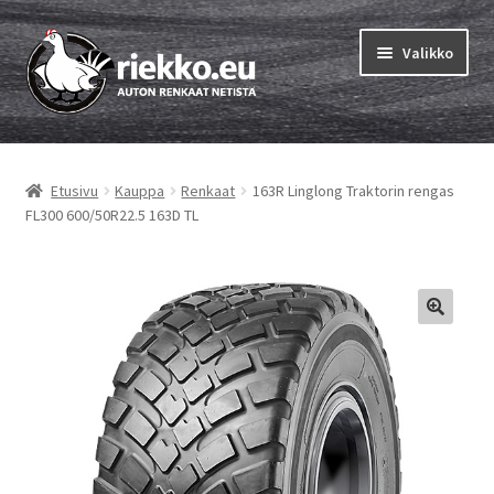
Siirry
Siirry
Valikko
navigointiin
sisältöön
Etusivu
Etusivu
Kauppa
Renkaat
163R Linglong Traktorin rengas
Laajen
Vinkit & ohjeet
FL300 600/50R22.5 163D TL
alemm
tason
Tilausohjeet
valikko
Laajen
Auton renkaat
alemm
tason
Rengastestit
valikko
Yhteys