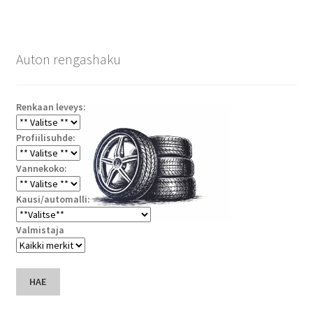
Auton rengashaku
Renkaan leveys:
Profiilisuhde:
Vannekoko:
Kausi/automalli:
Valmistaja
HAE