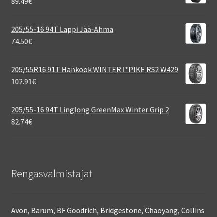
89.49
€
205/55-16 94T Lappi Jää-Ahma
74.50
€
205/55R16 91T Hankook WINTER I*PIKE RS2 W429
102.91
€
205/55-16 94T Linglong GreenMax Winter Grip 2
82.74
€
Rengasvalmistajat
Avon, Barum, BF Goodrich, Bridgestone, Chaoyang, Collins