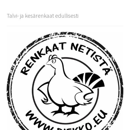
Talvi- ja kesärenkaat edullisesti