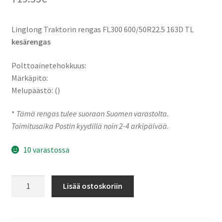
Linglong Traktorin rengas FL300 600/50R22.5 163D TL
kesärengas
Polttoainetehokkuus:
Märkäpito:
Melupäästö: ()
*
Tämä rengas tulee suoraan Suomen varastolta.
Toimitusaika Postin kyydillä noin 2-4 arkipäivää
.
10 varastossa
163R
Lisää ostoskoriin
Linglong
Traktorin
rengas